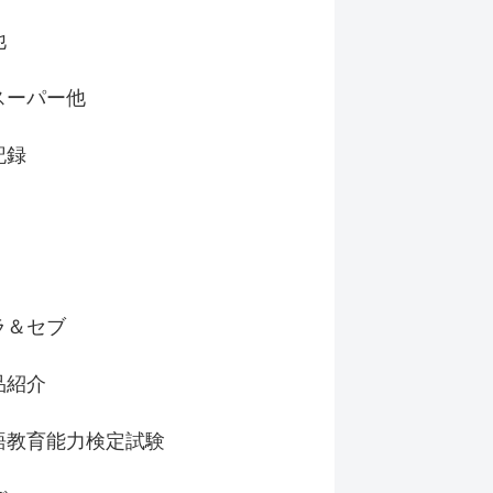
他
スーパー他
記録
ラ＆セブ
品紹介
語教育能力検定試験