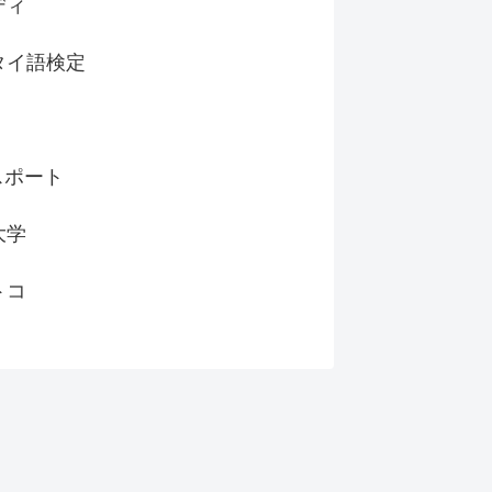
ディ
タイ語検定
スポート
大学
トコ