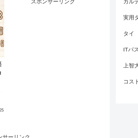
カル
スポンサーリンク
実用
タイ
ITパ
楽
上智
カ
コス
基
て
25
ンサーリンク