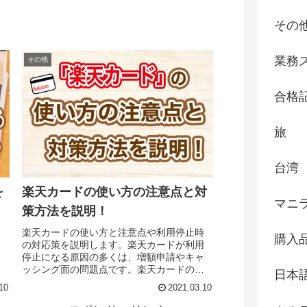
その
業務
その他
合格
旅
台湾
を
楽天カードの使い方の注意点と対
マニ
策方法を説明！
約
楽天カードの使い方と注意点や利用停止時
購入
ま
の対応策を説明します。楽天カードが利用
な
停止になる原因の多くは、増額申請やキャ
複
ッシング面の問題点です。楽天カードのエ
日本
が
ラーコードの意味を理解し、原因と対応策
10
2021.03.10
の参考にしてください。