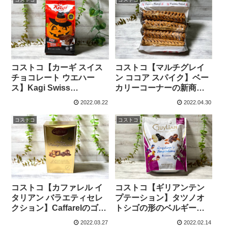
コストコ【マルチグレイ
コストコ【カーギ スイス
ン ココア スパイク】ベー
チョコレート ウエハー
カリーコーナーの新商
ス】Kagi Swiss
品！パイ生地に包まれた
Chocolate Wafers
2022.08.22
2022.04.30
ヘーゼルナッツ＆ココア
Halloween Bag個包装の
クリームが絶品！
ハロウィンパッケージ！
コストコ
コストコ
コストコ【カファレル イ
コストコ【ギリアンテン
タリアン バラエティセレ
プテーション】タツノオ
クション】Caffarelのゴー
トシゴの形のベルギーチ
ルドの箱に入った2種類の
ョコ！6種類のフレーバー
2022.03.27
2022.02.14