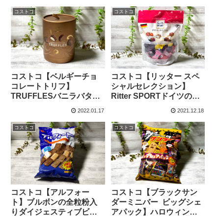
イタリア産チョコが77セ
が美味しい！
ールで激安！
コストコ
コストコ
コストコ【ベルギーチョ
コストコ【リッター スペ
コレートトリフ】
シャルセレクション】
TRUFFLESバニラバター
Ritter SPORTドイツのチ
とキャラメルソルトの2種
ョコ（CHOCO CUBES)の
2022.01.17
2021.12.18
類の嬉しい組み合わせチ
5種類が楽しいフレーバー
ョコです。
です。
コストコ
コストコ
コストコ【アルフォー
コストコ【ブラックサン
ト】ブルボンの全粒粉入
ダーミニバー ビッグシェ
りダイジェスティブビス
アパック】ハロウィン柄