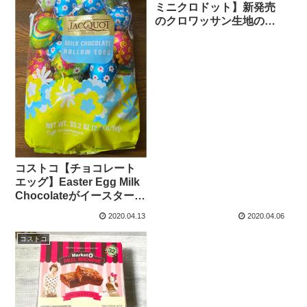
ミニクロドット】新発売
のクロワッサン生地のミ
ニドーナツが食べやす
く、美味しいです。
コストコ【チョコレート
エッグ】Easter Egg Milk
Chocolateがイースターの
イベントにピッタリな可
2020.04.13
2020.04.06
愛さ。
コストコ