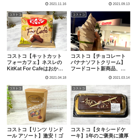
ケット＆ミルクチョコの
パッケージでTrick or
2021.11.16
2021.09.13
大容量ってお得！
Treat!にもぴったり。
コストコ
コストコ
コストコ【キットカット
コストコ【チョコレート
フォーカフェ】ネスレの
バナナソフトクリーム】
KitKat For Cafeはおから
フードコート新商品、バ
パウダーが使用されたお
ナナ＆チョコとのミック
2021.04.18
2021.03.14
からビスケットになって
ス買いました。
います。
コストコ
コストコ
コストコ【リンツ リンド
コストコ【タキシードケ
ール アソート】激安！ゴ
ーキ】1年のご褒美に濃厚