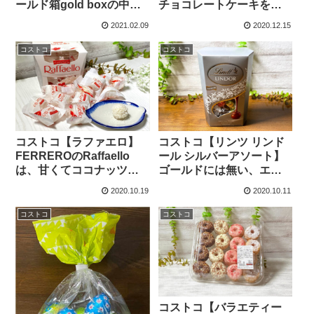
ールド箱gold boxの中身
チョコレートケーキをセ
が優秀！ヘーゼルナッツ
ールでゲット！おすすめ
2021.02.09
2020.12.15
は絶品です。
の切り方！
コストコ
コストコ
コストコ【ラファエロ】
コストコ【リンツ リンド
FERREROのRaffaello
ール シルバーアソート】
は、甘くてココナッツ好
ゴールドには無い、エク
きにはオススメの商品で
ストラダークが大人の味
2020.10.19
2020.10.11
す。
で最高です！
コストコ
コストコ
コストコ【バラエティー