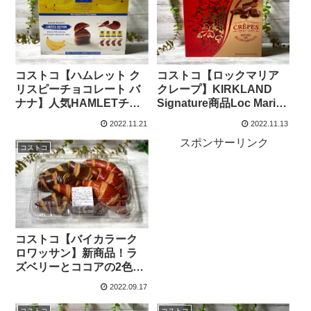
コストコ【ハムレット ク
コストコ【ロックマリア
リスピーチョコレート バ
クレープ】KIRKLAND
ナナ】人気HAMLETチョ
Signature商品Loc Maria
コの限定バナナフレーバ
Crepesは、546gの大容量
2022.11.21
2022.11.13
ーは食べた？
入りチョコ菓子！
スポンサーリンク
コストコ
コストコ【バイカラーク
ロワッサン】新商品！ラ
ズベリーとココアの2色入
り8個入りパンの中身はど
2022.09.17
うなってる？
コストコ
コストコ