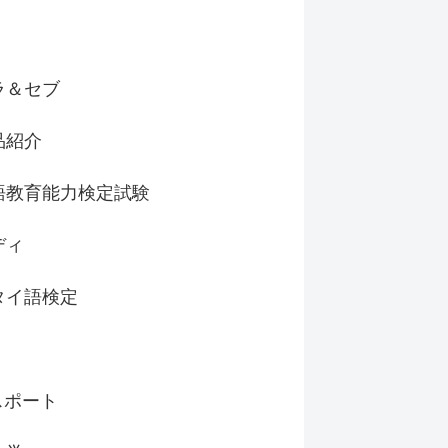
ラ＆セブ
品紹介
語教育能力検定試験
ディ
タイ語検定
スポート