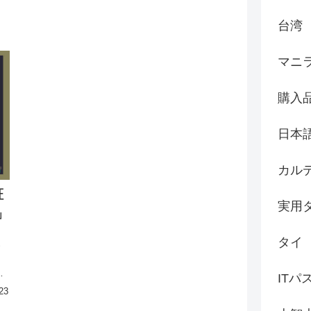
台湾
マニ
購入
日本
カル
証
実用
」
と
タイ
す
）
と
ITパ
う
23