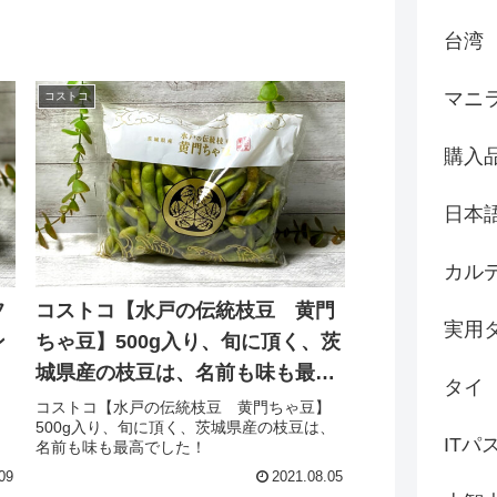
台湾
マニ
コストコ
購入
日本
カル
フ
コストコ【水戸の伝統枝豆 黄門
実用
ン
ちゃ豆】500g入り、旬に頂く、茨
。
城県産の枝豆は、名前も味も最高
タイ
でした！
！
コストコ【水戸の伝統枝豆 黄門ちゃ豆】
ト
500g入り、旬に頂く、茨城県産の枝豆は、
ITパ
名前も味も最高でした！
09
2021.08.05