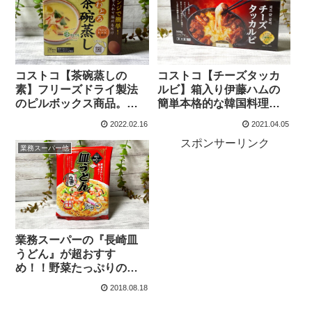
コストコ【茶碗蒸しの
コストコ【チーズタッカ
素】フリーズドライ製法
ルビ】箱入り伊藤ハムの
のピルボックス商品。簡
簡単本格的な韓国料理
単調理でふわとろ茶碗蒸
は、鶏肉・トッポギ＆チ
2022.02.16
2021.04.05
しの完成！アレンジ豊
ーズで最高！
スポンサーリンク
富！
業務スーパー他
業務スーパーの『長崎皿
うどん』が超おすす
め！！野菜たっぷりのせ
て栄養価抜群！！
2018.08.18