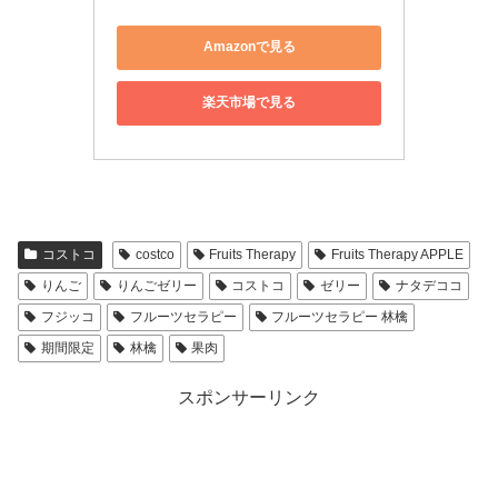
Amazonで見る
楽天市場で見る
コストコ
costco
Fruits Therapy
Fruits Therapy APPLE
りんご
りんごゼリー
コストコ
ゼリー
ナタデココ
フジッコ
フルーツセラピー
フルーツセラピー 林檎
期間限定
林檎
果肉
スポンサーリンク