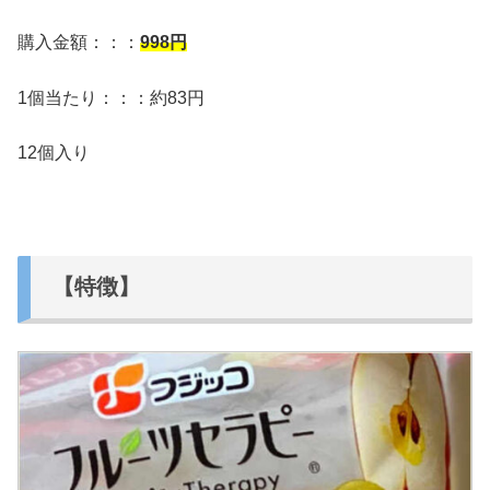
購入金額：：：
998
円
1個当たり：：：約83円
12個入り
【特徴】