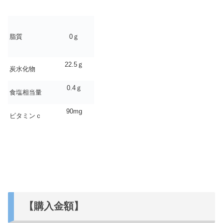
脂質
0ｇ
22.5ｇ
炭水化物
0.4ｇ
食塩相当量
90mg
ビタミンｃ
【購入金額】