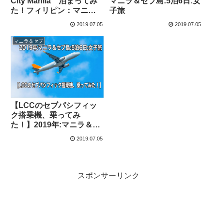
City Manila 泊まってみ
マニラ＆セブ島:5泊6日:女
た！フィリピン：マニ
子旅
ラ：空港近ホテル】2019
2019.07.05
2019.07.05
年:マニラ＆セブ島:5泊6
日:女子旅
マニラ＆セブ
【LCCのセブパシフィッ
ク搭乗機、乗ってみ
た！】2019年:マニラ＆セ
ブ島:5泊6日:女子旅
2019.07.05
スポンサーリンク