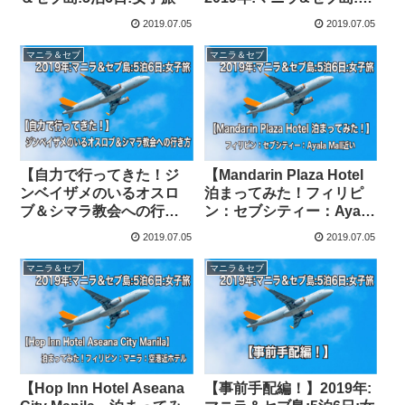
泊6日:女子旅
2019.07.05
2019.07.05
マニラ＆セブ
マニラ＆セブ
【自力で行ってきた！ジ
【Mandarin Plaza Hotel
ンベイザメのいるオスロ
泊まってみた！フィリピ
ブ＆シマラ教会への行き
ン：セブシティー：Ayala
方】2019年:マニラ&セブ
Mall近い】2019年:マニラ
2019.07.05
2019.07.05
島:5泊6日:女子旅
＆セブ島:5泊6日:女子旅
2･3泊目
マニラ＆セブ
マニラ＆セブ
【Hop Inn Hotel Aseana
【事前手配編！】2019年: