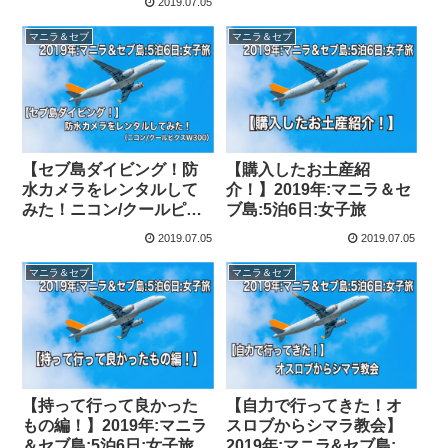
2019.07.05
マニラ＆セブ
マニラ＆セブ
【セブ島ダイビング！防
【購入したお土産紹
水カメラをレンタルして
介！】2019年:マニラ＆セ
みた！ニコン/クールピク
ブ島:5泊6日:女子旅
スW300】2019年:マニラ
2019.07.05
2019.07.05
＆セブ島:5泊6日:女子旅
マニラ＆セブ
マニラ＆セブ
【持って行って良かった
【自力で行ってきた！オ
もの編！】2019年:マニラ
スロブからシマラ教会】
＆セブ島:5泊6日:女子旅
2019年:マニラ&セブ島:5