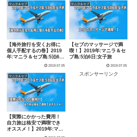
マニラ＆セブ
マニラ＆セブ
【海外旅行を安くお得に
【セブのマッサージで満
個人手配するの巻】2019
喫！】2019年:マニラ＆セ
年:マニラ＆セブ島:5泊6
ブ島:5泊6日:女子旅
日:女子2人旅
2019.07.05
2019.07.05
スポンサーリンク
マニラ＆セブ
【実際にかかった費用！
自力旅は格安で満喫でき
オススメ！】2019年:マニ
ラ＆セブ島:5泊6日:女子旅