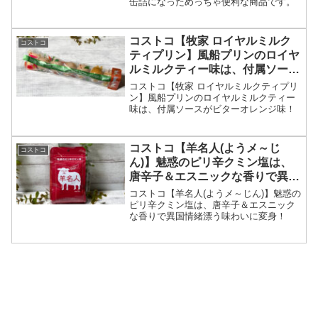
缶詰になっためっちゃ便利な商品です。
コストコ【牧家 ロイヤルミルク
コストコ
ティプリン】風船プリンのロイヤ
ルミルクティー味は、付属ソース
がビターオレンジ味！
コストコ【牧家 ロイヤルミルクティプリ
ン】風船プリンのロイヤルミルクティー
味は、付属ソースがビターオレンジ味！
コストコ【羊名人(ようメ～じ
コストコ
ん)】魅惑のピリ辛クミン塩は、
唐辛子＆エスニックな香りで異国
情緒漂う味わいに変身！
コストコ【羊名人(ようメ～じん)】魅惑の
ピリ辛クミン塩は、唐辛子＆エスニック
な香りで異国情緒漂う味わいに変身！