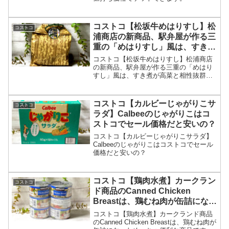
コストコ【松坂牛めはりすし】松
コストコ
浦商店の新商品、駅弁屋が作る三
重の「めはりすし」風は、すき煮
が高菜と相性抜群で美味しかった
コストコ【松坂牛めはりすし】松浦商店
です。
の新商品、駅弁屋が作る三重の「めはり
すし」風は、すき煮が高菜と相性抜群で
美味しかったです。
コストコ【カルビーじゃがりこサ
コストコ
ラダ】Calbeeのじゃがりこはコ
ストコでセール価格だと安いの？
コストコ【カルビーじゃがりこサラダ】
Calbeeのじゃがりこはコストコでセール
価格だと安いの？
コストコ【鶏肉水煮】カークラン
コストコ
ド商品のCanned Chicken
Breastは、鶏むね肉が缶詰になっ
ためっちゃ便利な商品です。
コストコ【鶏肉水煮】カークランド商品
のCanned Chicken Breastは、鶏むね肉が