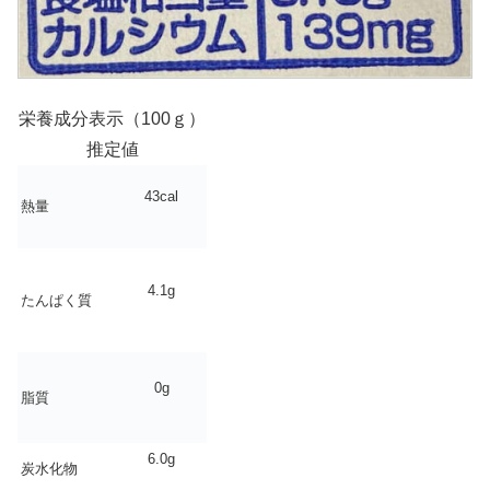
栄養成分表示（100ｇ）
推定値
43cal
熱量
4.1g
たんぱく質
0g
脂質
6.0g
炭水化物