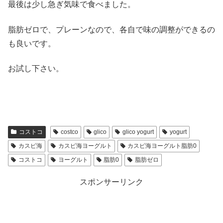
最後は少し急ぎ気味で食べました。
脂肪ゼロで、プレーンなので、各自で味の調整ができるの
も良いです。
お試し下さい。
コストコ
costco
glico
glico yogurt
yogurt
カスピ海
カスピ海ヨーグルト
カスピ海ヨーグルト脂肪0
コストコ
ヨーグルト
脂肪0
脂肪ゼロ
スポンサーリンク