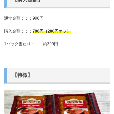
通常金額：：：998円
購入金額：：：
798
円（200円オフ）
1パック当たり：：：約399円
【特徴】