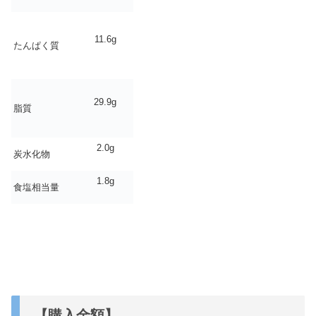
11.6g
たんぱく質
29.9g
脂質
2.0g
炭水化物
1.8g
食塩相当量
【購入金額】