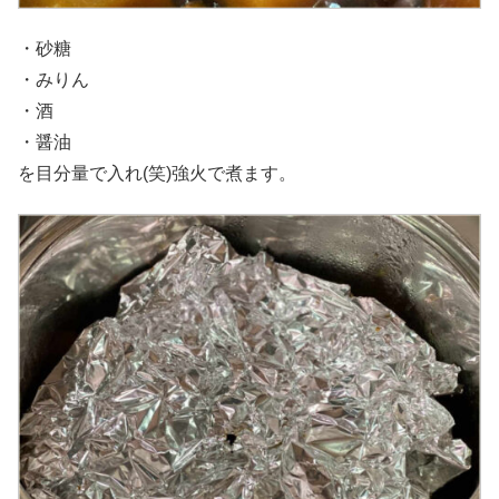
・砂糖
・みりん
・酒
・醤油
を目分量で入れ(笑)強火で煮ます。