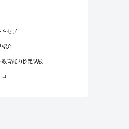
ラ＆セブ
品紹介
語教育能力検定試験
トコ