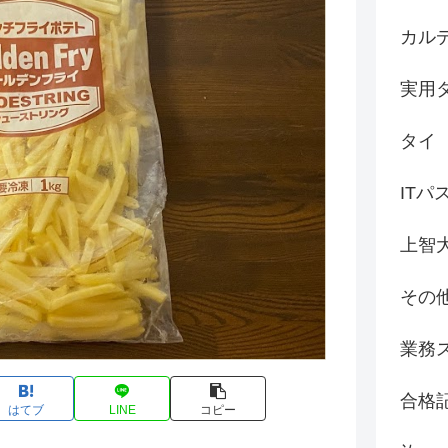
カル
実用
タイ
ITパ
上智
その
業務
合格
はてブ
LINE
コピー