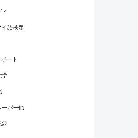
ディ
タイ語検定
スポート
大学
他
スーパー他
記録