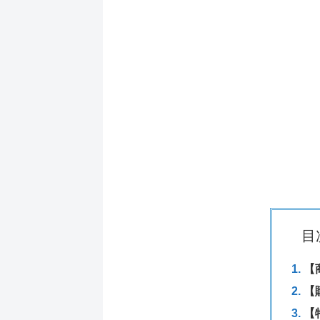
目
【
【
【