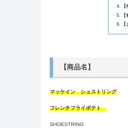
【
【
【
【商品名】
マッケイン シュストリング
フレンチフライポテト
SHOESTRING