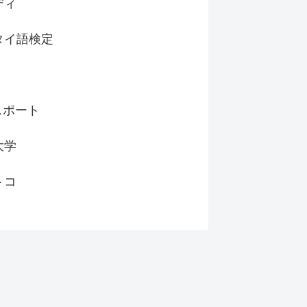
ディ
タイ語検定
スポート
大学
トコ