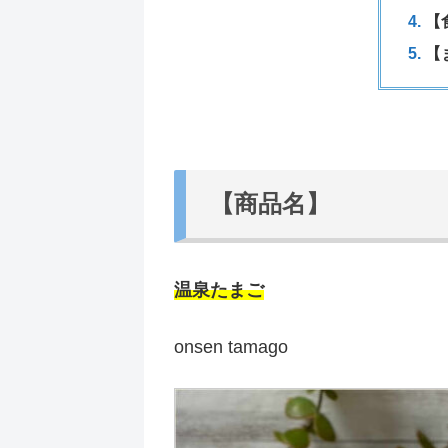
【
【
【商品名】
温泉たまご
onsen tamago