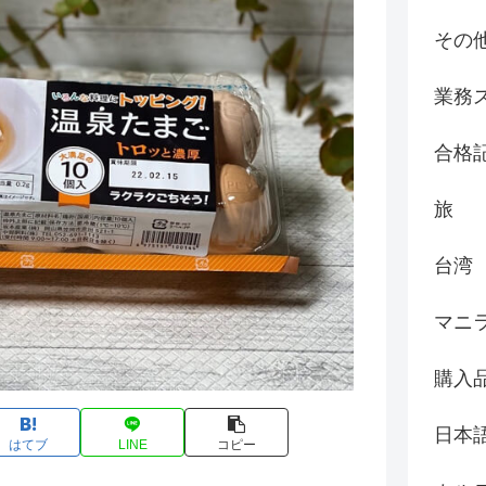
その
業務
合格
旅
台湾
マニ
購入
日本
はてブ
LINE
コピー