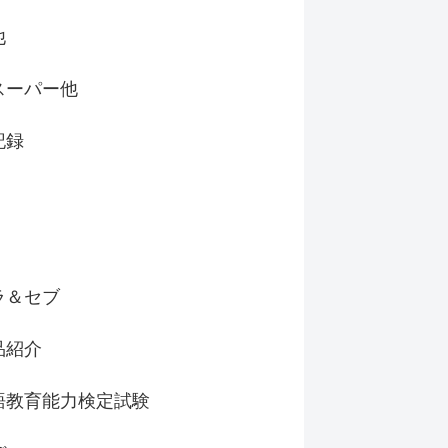
他
スーパー他
記録
ラ＆セブ
品紹介
語教育能力検定試験