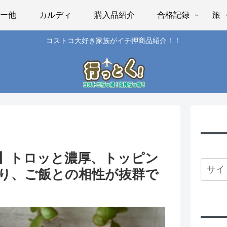
パー他
カルディ
購入品紹介
合格記録
旅
コストコ大好き家族がイチ押商品紹介！！
】トロッと濃厚、トッピン
り、ご飯との相性が抜群で