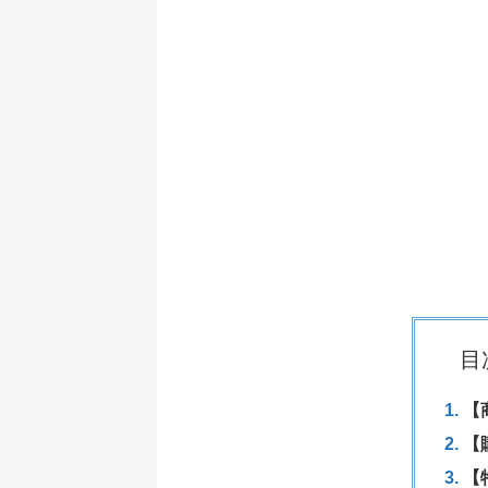
目
【
【
【