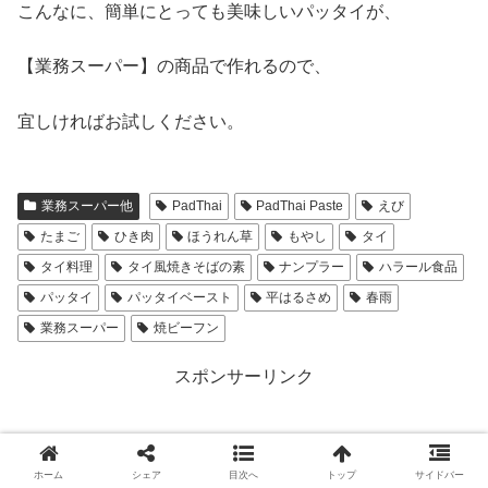
こんなに、簡単にとっても美味しいパッタイが、
【業務スーパー】の商品で作れるので、
宜しければお試しください。
業務スーパー他
PadThai
PadThai Paste
えび
たまご
ひき肉
ほうれん草
もやし
タイ
タイ料理
タイ風焼きそばの素
ナンプラー
ハラール食品
パッタイ
パッタイベースト
平はるさめ
春雨
業務スーパー
焼ビーフン
スポンサーリンク
ホーム
シェア
目次へ
トップ
サイドバー