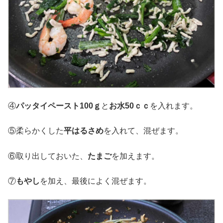
④
パッタイペースト100ｇ
と
お水50ｃｃ
を入れます。
⑤柔らかくした
平はるさめ
を入れて、混ぜます。
⑥取り出しておいた、
たまご
を加えます。
⑦
もやし
を加え、最後によく混ぜます。