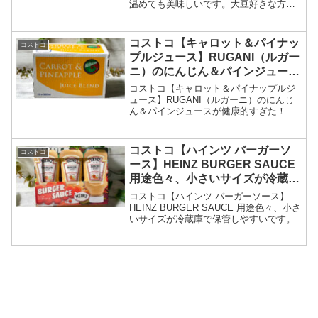
温めても美味しいです。大豆好きな方！
特に女性の味方「イソフラボン」が1パッ
クで、95mg摂取できるのでおすすめで
す。
コストコ【キャロット＆パイナッ
コストコ
プルジュース】RUGANI（ルガー
ニ）のにんじん＆パインジュース
が健康的すぎた！
コストコ【キャロット＆パイナップルジ
ュース】RUGANI（ルガーニ）のにんじ
ん＆パインジュースが健康的すぎた！
コストコ【ハインツ バーガーソ
コストコ
ース】HEINZ BURGER SAUCE
用途色々、小さいサイズが冷蔵庫
で保管しやすいです。
コストコ【ハインツ バーガーソース】
HEINZ BURGER SAUCE 用途色々、小さ
いサイズが冷蔵庫で保管しやすいです。