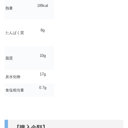
189cal
熱量
8g
たんぱく質
10g
脂質
17g
炭水化物
0.7g
食塩相当量
【購入金額】