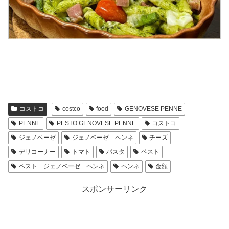
コストコ
costco
food
GENOVESE PENNE
PENNE
PESTO GENOVESE PENNE
コストコ
ジェノベーゼ
ジェノベーゼ ペンネ
チーズ
デリコーナー
トマト
パスタ
ペスト
ペスト ジェノベーゼ ペンネ
ペンネ
金額
スポンサーリンク