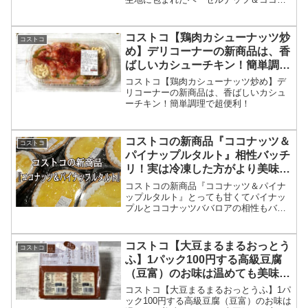
クリームが絶品！
コストコ【鶏肉カシューナッツ炒
コストコ
め】デリコーナーの新商品は、香
ばしいカシューチキン！簡単調理
で超便利！
コストコ【鶏肉カシューナッツ炒め】デ
リコーナーの新商品は、香ばしいカシュ
ーチキン！簡単調理で超便利！
コストコの新商品『ココナッツ＆
コストコ
パイナップルタルト』相性バッチ
リ！実は冷凍した方がより美味し
かった！
コストコの新商品『ココナッツ＆パイナ
ップルタルト』とっても甘くてパイナッ
プルとココナッツババロアの相性もバッ
チリ！タルト好きの我が家には最高のス
イーツです。定番スイーツになることを
切に願います。
コストコ【大豆まるまるおっとう
コストコ
ふ】1パック100円する高級豆腐
（豆富）のお味は温めても美味し
いです。
コストコ【大豆まるまるおっとうふ】1パ
ック100円する高級豆腐（豆富）のお味は