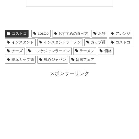
コストコ
costco
おすすめの食べ方
お餅
アレンジ
インスタント
インスタントラーメン
カップ麺
コストコ
チーズ
ユッケジャンラーメン
ラーメン
価格
即席カップ麺
農心ジャパン
韓国フェア
スポンサーリンク