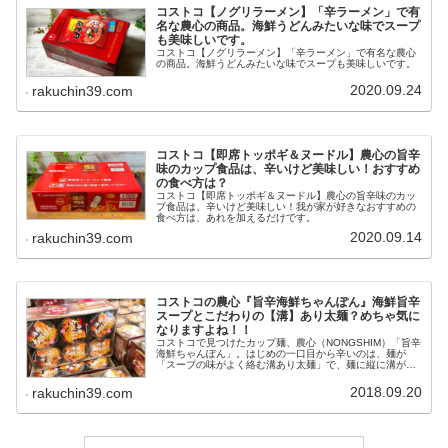
コストコ【ノグリラーメン】「辛ラーメン」で有
名な農心の商品。海鮮うどんみたいな味でスープ
も美味しいです。
コストコ【ノグリラーメン】「辛ラーメン」で有名な農心
の商品。海鮮うどんみたいな味でスープも美味しいです。
2020.09.24
rakuchin39.com
コストコ【即席トッポギ＆ヌードル】農心の旨辛
味のカップ食品は、辛いけど美味しい！おすすめ
の食べ方は？
コストコ【即席トッポギ＆ヌードル】農心の旨辛味のカッ
プ食品は、辛いけど美味しい！我が家が好きなおすすめの
食べ方は、あれを加えるだけです。
2020.09.14
rakuchin39.com
コストコの農心『旨辛海鮮ちゃんぽん』海鮮旨辛
スープとこだわりの【溝】あり太麺？めちゃ気に
なりますよね！！
コストコで見つけたカップ麺、農心（NONGSHIM）「旨辛
海鮮ちゃんぽん」。はじめの一口目から辛いのは、麺が
「スープの味がよく絡む溝あり太麺」で、麺に縦に溝があ
るとこで、スープの「海鮮の旨味と風味を生かした旨辛ス
ープ」が麺によく絡み、じわじわ辛さが伝わってくるので
2018.09.20
rakuchin39.com
はなくストレートに脳にきます！！