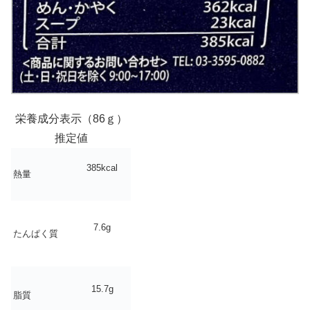
栄養成分表示（86ｇ）
推定値
385kcal
熱量
7.6g
たんぱく質
15.7g
脂質