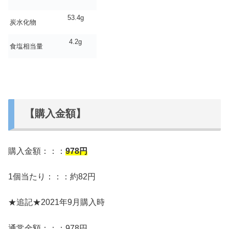
53.4g
炭水化物
4.2g
食塩相当量
【購入金額】
購入金額：：：
978
円
1個当たり：：：約82円
★追記★2021年9月購入時
通常金額：：：978円