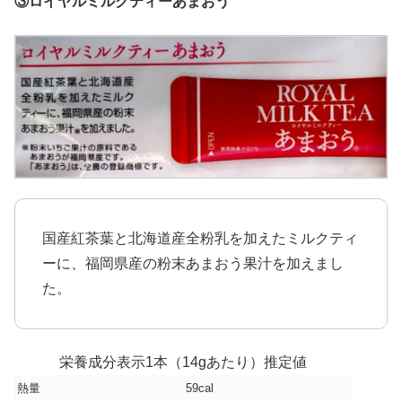
③ロイヤルミルクティーあまおう
国産紅茶葉と北海道産全粉乳を加えたミルクティ
ーに、福岡県産の粉末あまおう果汁を加えまし
た。
栄養成分表示1本（14gあたり）推定値
熱量
59cal