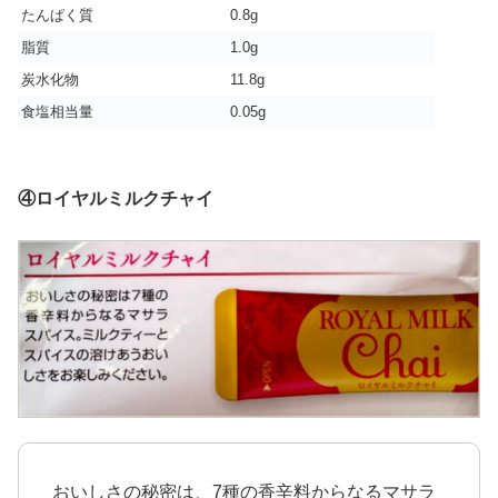
たんぱく質
0.8g
脂質
1.0g
炭水化物
11.8g
食塩相当量
0.05g
④ロイヤルミルクチャイ
おいしさの秘密は、7種の香辛料からなるマサラ