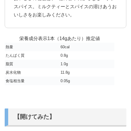
スパイス。ミルクティーとスパイスの溶けあうお
いしさをお楽しみください。
栄養成分表示1本（14gあたり）推定値
熱量
60cal
たんぱく質
0.8g
脂質
1.0g
炭水化物
11.8g
食塩相当量
0.05g
【開けてみた】