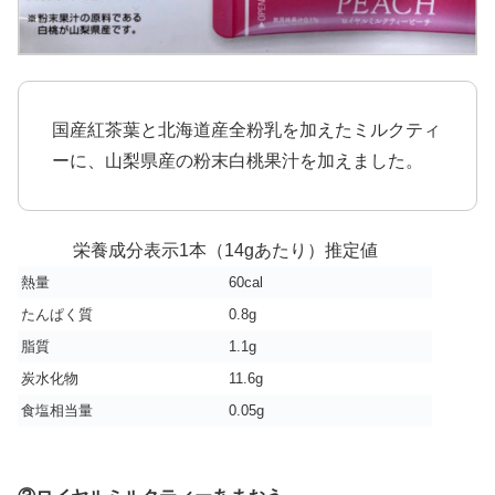
国産紅茶葉と北海道産全粉乳を加えたミルクティ
ーに、山梨県産の粉末白桃果汁を加えました。
栄養成分表示1本（14gあたり）推定値
熱量
60cal
たんぱく質
0.8g
脂質
1.1g
炭水化物
11.6g
食塩相当量
0.05g