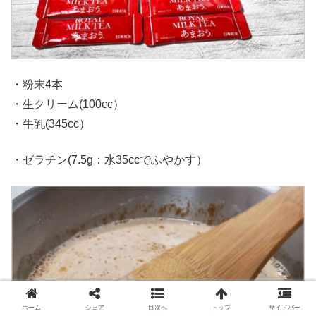
・粉末4本
・生クリーム(100cc）
・牛乳(345cc）
・ゼラチン(7.5g：水35ccでふやかす）
ホーム
シェア
目次へ
トップ
サイドバー