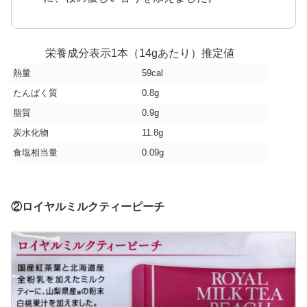
栄養成分表示1本（14gあたり）推定値
熱量
59cal
たんぱく質
0.8g
脂質
0.9g
炭水化物
11.8g
食塩相当量
0.09g
②ロイヤルミルクティーピーチ