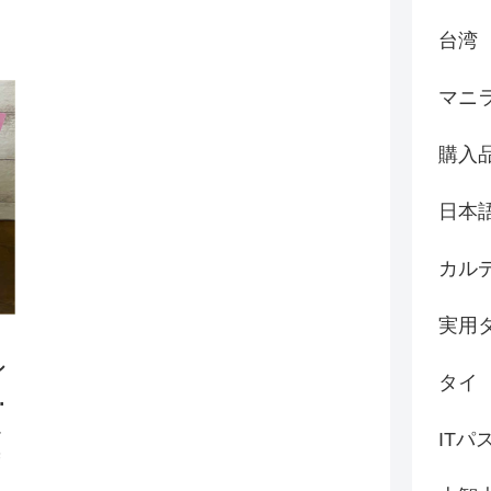
台湾
マニ
購入
日本
カル
実用
シ
タイ
ー
か
ITパ
美
ま