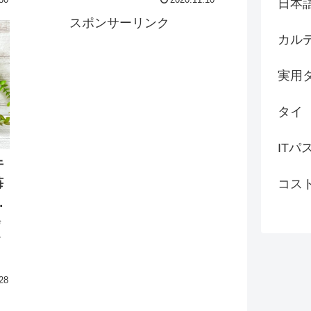
30
2020.11.10
日本
ないのと、濃厚なコーンスープというより
は、サラリとした感じなのでくどくなく、
スポンサーリンク
飽きないので毎日でも飲めてしまう程で
カル
す。
実用
タイ
ITパ
牛
苺
コス
同
ぜ
ル
ん
も
入
28
果
ま