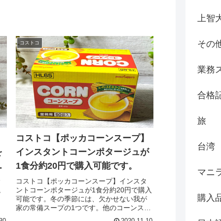
上智
その
コストコ
業務
合格
旅
】
コストコ【ポッカコーンスープ】
台湾
を
インスタントコーンポタージュが
単
1食分約20円で購入可能です。
マニ
サ
コストコ【ポッカコーンスープ】インスタ
混
ントコーンポタージュが1食分約20円で購入
購入
可能です。冬の季節には、欠かせない我が
家の常備スープの1つです。他のコーンスー
プとの大きな違いは、具材が全く入ってい