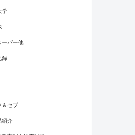
大学
他
スーパー他
記録
ラ＆セブ
品紹介