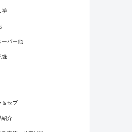
大学
他
スーパー他
記録
ラ＆セブ
品紹介