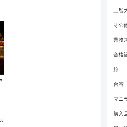
上智
その
業務
合格
旅
中
台湾
マニ
た
て
べ
購入
05