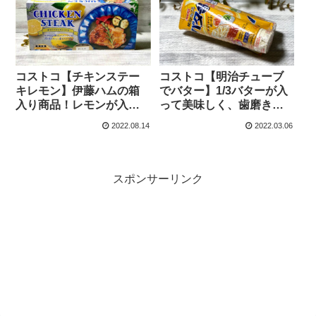
コストコ【チキンステー
コストコ【明治チューブ
キレモン】伊藤ハムの箱
でバター】1/3バターが入
入り商品！レモンが入っ
って美味しく、歯磨き粉
た鶏もも肉1枚のステーキ
タイプの出しやすさで使
2022.08.14
2022.03.06
です。アレンジもおすす
いやすい！
め！
スポンサーリンク