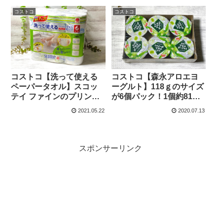
コストコ
コストコ
コストコ【洗って使える
コストコ【森永アロエヨ
ペーパータオル】スコッ
ーグルト】118ｇのサイズ
テイ ファインのプリント
が6個パック！1個約81円
入り52カットは、丈夫で
でお値打ちです。
2021.05.22
2020.07.13
お掃除にもぴったりで
す。
スポンサーリンク