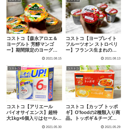
コストコ【森永アロエ＆
コストコ【ヨープレイト
ヨーグルト 芳醇マンゴ
フルーツオン ストロベリ
ー】期間限定のヨーグル
ー】フランス生まれの
トは、140g入りで大き目
yoplait！フジッコの濃厚
2021.08.15
2021.08.13
サイズです。
贅沢ヨーグルトが美味し
すぎ！
コストコ
コストコ
コストコ【アリエール
コストコ【カップ トッポ
バイオサイエンス】超特
ギ】O’foodの2種類入り商
大1kg×6個入りはセールで
品。トッポギ＆チーズト
ゲットしてください！
ッポギ。簡単調理で便利
2021.05.30
2021.05.29
です。