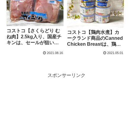
コストコ【さくらどり む
コストコ【鶏肉水煮】カ
ね肉】2.5kg入り、国産チ
ークランド商品のCanned
キンは、セールが狙い目
Chicken Breastは、鶏む
です。
ね肉が缶詰になっためっ
2021.08.16
2021.05.01
ちゃ便利な商品です。
スポンサーリンク