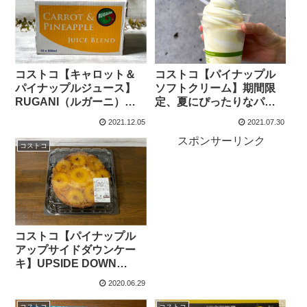
コストコ【キャロット＆
コストコ【パイナップル
パイナップルジュース】
ソフトクリーム】期間限
RUGANI（ルガーニ）の
定、夏にぴったりなパイ
にんじん＆パインジュー
ンのフレーバー、ピザと
2021.12.05
2021.07.30
スが健康的すぎた！
一緒にどうぞ！
スポンサーリンク
コストコ
コストコ【パイナップル
アップサイドダウンケー
キ】UPSIDE DOWN
CAKEを逆さまにしてみた
2020.06.29
ら、模様が可愛かった！
コストコ
コストコ