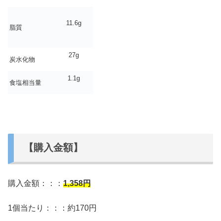
11.6g
脂質
27g
炭水化物
1.1g
食塩相当量
【購入金額】
購入金額：：：
1,358
円
1個当たり：：：約170円