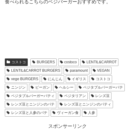
食べられるこちらのベジバーガーおすすめです。
コストコ
BURGERS
costoco
LENTIL&CARROT
LENTIL&CARROT BURGERS
paramount
VEGAN
vege BURGERS
にんじん
イギリス
コストコ
ニンジン
ビーガン
ヘルシー
ベジタブルバーガーパテ
ベジタブルバーガーパティ
ベジタリアン
レンズ豆
レンズ豆とニンジンのパテ
レンズ豆とニンジンのパティ
レンズ豆と人参のパテ
ヴィーガン食
人参
スポンサーリンク