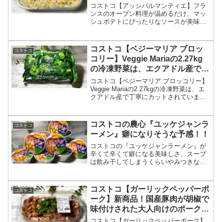
たりなソースが美味しすぎます。
コストコ【アッシパルマンティエ】フラ
ンスのオーブン料理が温めるだけ。マッ
シュポテトにぴったりなソースが美味し
すぎます。1550gの大容量！家族みんな
の帰宅時間がバラバラでも美味しく熱々
を頂ける、おすすめな食べ方は？
コストコ【ベジーマリア ブロッ
コストコ
コリー】Veggie Mariaの2.27kg
の冷凍野菜は、エクアドル産で丁
寧にカットされています。
コストコ【ベジーマリア ブロッコリー】
Veggie Mariaの2.27kgの冷凍野菜は、エ
クアドル産で丁寧にカットされていま
す。
コストコの農心『ユッケジャンラ
コストコ
ーメン』癖になりそうな予感！！
コストコの『ユッケジャンラーメン』が
辛くて辛くて癖になる美味しさ、スープ
は飲み干してしまうくらいやみつきな
味！
コストコ【ガーリックペッパーポ
コストコ
ーク】新商品！国産豚肉が胡椒で
味付けされた大人向けのポークで
す。
コストコ【ガーリックペッパーポーク】