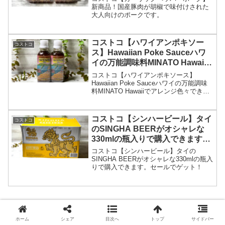
新商品！国産豚肉が胡椒で味付けされた
大人向けのポークです。
コストコ【ハワイアンポキソー
コストコ
ス】Hawaiian Poke Sauceハワ
イの万能調味料MINATO Hawaii
でアレンジ色々できちゃいます。
コストコ【ハワイアンポキソース】
Hawaiian Poke Sauceハワイの万能調味
料MINATO Hawaiiでアレンジ色々できち
ゃいます。
コストコ【シンハービール】タイ
コストコ
のSINGHA BEERがオシャレな
330mlの瓶入りで購入できます。
セールでゲット！
コストコ【シンハービール】タイの
SINGHA BEERがオシャレな330mlの瓶入
りで購入できます。セールでゲット！
ホーム
シェア
目次へ
トップ
サイドバー