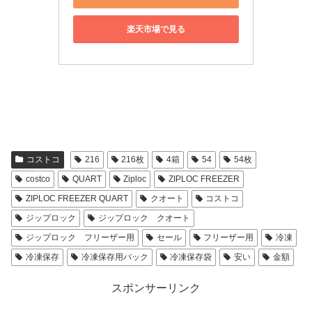
楽天市場で見る
コストコ
216
216枚
4箱
54
54枚
costco
QUART
Ziploc
ZIPLOC FREEZER
ZIPLOC FREEZER QUART
クオート
コストコ
ジップロック
ジップロック クオート
ジップロック フリーザー用
セール
フリーザー用
冷凍
冷凍保存
冷凍保存用バック
冷凍保存袋
安い
金額
スポンサーリンク