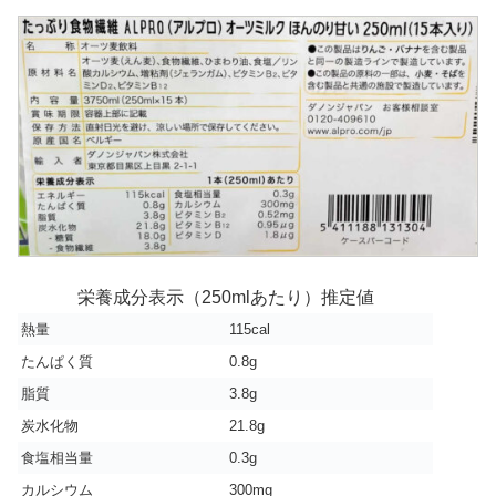
栄養成分表示（250mlあたり）推定値
熱量
115cal
たんぱく質
0.8g
脂質
3.8g
炭水化物
21.8g
食塩相当量
0.3g
カルシウム
300mg