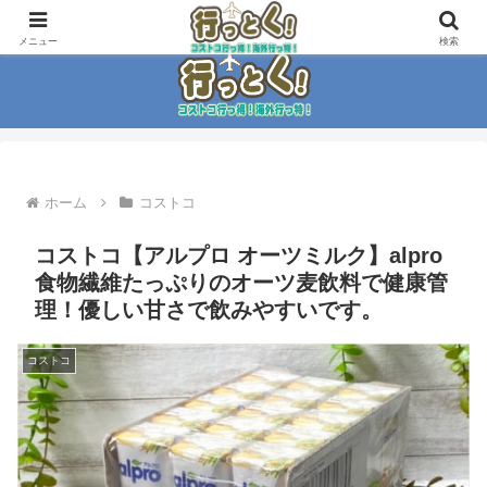
コストコ大好き家族がイチ押商品紹介！！
メニュー
検索
ホーム
コストコ
コストコ【アルプロ オーツミルク】alpro
食物繊維たっぷりのオーツ麦飲料で健康管
理！優しい甘さで飲みやすいです。
コストコ