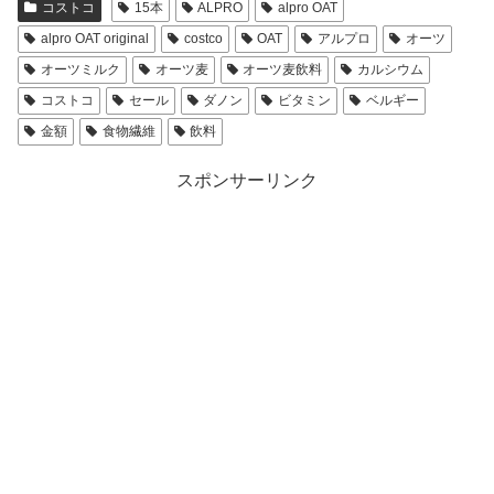
コストコ
15本
ALPRO
alpro OAT
alpro OAT original
costco
OAT
アルプロ
オーツ
オーツミルク
オーツ麦
オーツ麦飲料
カルシウム
コストコ
セール
ダノン
ビタミン
ベルギー
金額
食物繊維
飲料
スポンサーリンク