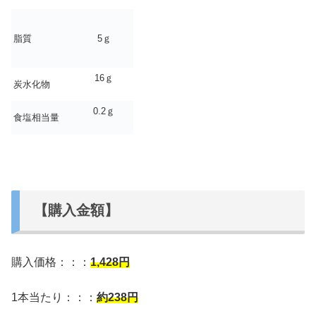
脂質
5ｇ
16ｇ
炭水化物
0.2ｇ
食塩相当量
【購入金額】
購入価格：：：
1,428円
1本当たり：：：
約238
円