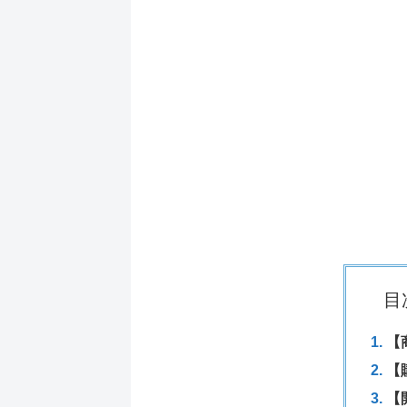
目
【
【
【