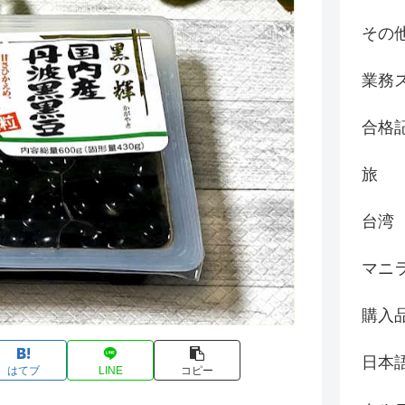
その
業務
合格
旅
台湾
マニ
購入
日本
はてブ
LINE
コピー