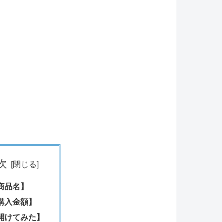
次
商品名】
購入金額】
開けてみた】