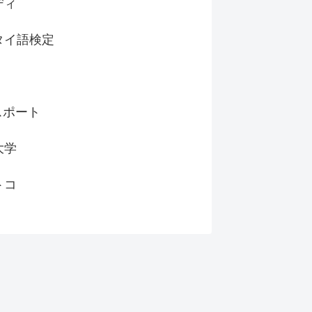
ディ
タイ語検定
スポート
大学
トコ