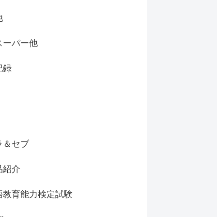
他
スーパー他
記録
ラ＆セブ
品紹介
語教育能力検定試験