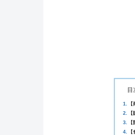
目
【
【
【
【