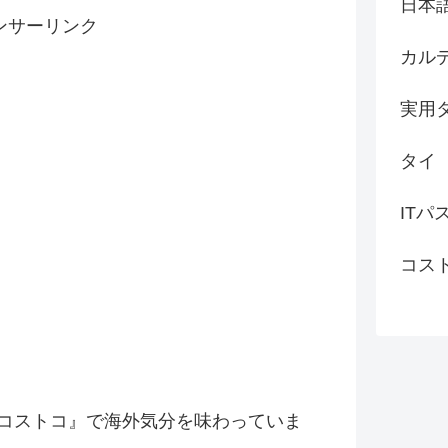
日本
ンサーリンク
カル
実用
タイ
ITパ
コス
コストコ』
で海外気分を味わっていま