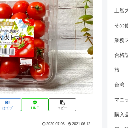
上智
その
業務
合格
旅
台湾
マニ
はてブ
LINE
コピー
購入
2020.07.06
2021.06.12