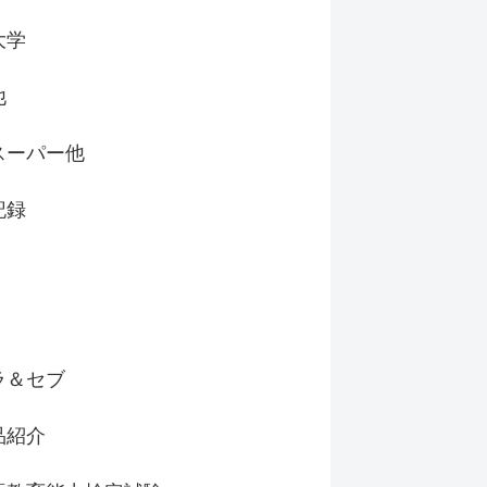
大学
他
スーパー他
記録
ラ＆セブ
品紹介