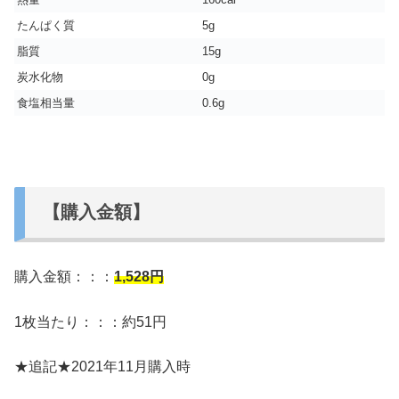
たんぱく質
5g
脂質
15g
炭水化物
0g
食塩相当量
0.6g
【購入金額】
購入金額：：：
1,528
円
1枚当たり：：：約51円
★追記★2021年11月購入時