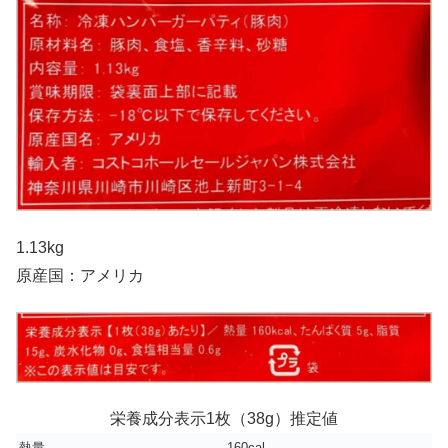
1.13kg
原産国：アメリカ
栄養成分表示1枚（38g）推定値
熱量
160cal