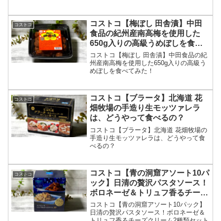
コストコの「エリンギ」は、大き目のも
のが多くて、とても美味しいです。
コストコ【梅ぼし 田舎漬】中田
コストコ
食品の紀州産南高梅を使用した
650g入りの高級うめぼしを食べ
てみた！
コストコ【梅ぼし 田舎漬】中田食品の紀
州産南高梅を使用した650g入りの高級う
めぼしを食べてみた！
コストコ【ブラータ】北海道 花
コストコ
畑牧場の手造り生モッツァレラ
は、どうやって食べるの？
コストコ【ブラータ】北海道 花畑牧場の
手造り生モッツァレラは、どうやって食
べるの？
コストコ【青の洞窟アソート10パ
コストコ
ック】日清の贅沢パスタソース！
ボロネーゼ＆トリュフ香るチーズ
クリーム2種類セット
コストコ【青の洞窟アソート10パック】
日清の贅沢パスタソース！ボロネーゼ＆
トリュフ香るチーズクリーム2種類セット