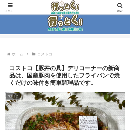
コストコ大好き家族がイチ押商品紹介！！
メニュー
検索
ホーム
コストコ
コストコ【豚丼の具】デリコーナーの新商
品は、国産豚肉を使用したフライパンで焼
くだけの味付き簡単調理品です。
コストコ