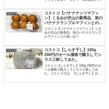
コストコ【バナナナッツマフィ
コストコ
ン】くるみが沢山の新商品、前の
バナナクランブルマフィンとの違
いは？
コストコ【バナナナッツマフィン】くる
みが沢山の新商品、前のバナナクランブ
ルマフィンとの違いは？
コストコ【しらす干し】100g
コストコ
298円のセール価格で購入してシ
ラス三昧してみた。
コストコ【しらす干し】100g 298円のセ
ール価格で購入してシラス三昧してみ
た。コストコでは、【しらす干し】が大
容量で販売されて、生臭さが全くなく、
小さいサイズのしらすで、ふんわりとし
ているので我が家は大好きです。505gと
沢山入っていますが、我が家では、冷凍
保存しながら毎日の食事に大活躍です。