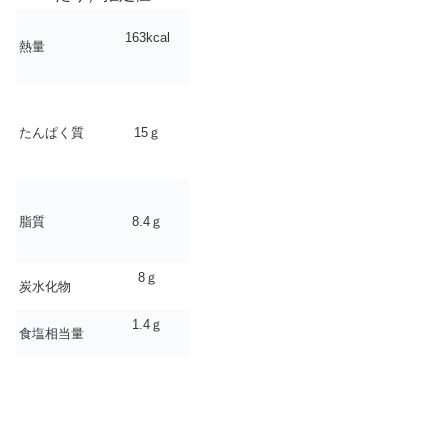
163kcal
熱量
たんぱく質
15ｇ
脂質
8.4ｇ
8ｇ
炭水化物
1.4ｇ
食塩相当量