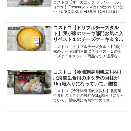
（UNCOOKED FLOUR
コストコ【オーガニック フラワートルテ
TORTILL)は焼きたての美味し
ィーヤ】Fresca(フレスカ）焼かれていな
い（UNCOOKED FLOUR TORTILL)は焼
さ！
きたての美味しさ！
コストコ【トリプルチーズタル
コストコ
ト】我が家のケーキ部門お気に入
りベスト１のチーズケーキ＆タル
ト商品です！
コストコ【トリプルチーズタルト】我が
家のケーキ部門お気に入りベスト１のチ
ーズケーキ＆タルト商品です！濃厚なチ
ーズケーキ＆硬めのタルト生地が完璧な
組み合わせで最高です。
コストコ【冷凍刺身用帆立貝柱】
コストコ
北海道生食用のホタテの貝柱が
1kg箱入りになっていて、贈答用
にもおすすめです。
コストコ【冷凍刺身用帆立貝柱】北海道
生食用のホタテの貝柱が1kg箱入りになっ
ていて、贈答用にもおすすめです。