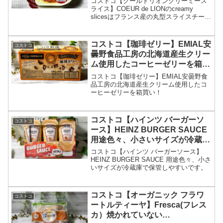
コストコ【クールドリオンクリーミース
ライス】COEUR de LIONのcreamy
slicesはフランス産の丸型スライスチーズ
です。
コストコ【珈琲ゼリー】EMIAL安
コストコ
曇野食品工房の北海道産生クリー
ム使用したコーヒーゼリーを箱買
い！
コストコ【珈琲ゼリー】EMIAL安曇野食
品工房の北海道産生クリーム使用したコ
ーヒーゼリーを箱買い！
コストコ【ハインツ バーガーソ
コストコ
ース】HEINZ BURGER SAUCE
用途色々、小さいサイズが冷蔵庫
で保管しやすいです。
コストコ【ハインツ バーガーソース】
HEINZ BURGER SAUCE 用途色々、小さ
いサイズが冷蔵庫で保管しやすいです。
コストコ【オーガニック フラワ
コストコ
ートルティーヤ】Fresca(フレス
カ）焼かれていない