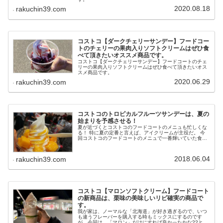
2020.08.18
rakuchin39.com
コストコ【ダークチェリーサンデー】フードコー
トのチェリーの果肉入りソフトクリームはぜひ食
べて頂きたいオススメ商品です。
コストコ【ダークチェリーサンデー】フードコートのチェ
リーの果肉入りソフトクリームはぜひ食べて頂きたいオス
スメ商品です。
2020.06.29
rakuchin39.com
コストコのトロピカルフルーツサンデーは、夏の
始まりを予感させる！
夏が近づくとコストコのフードコートのメニュも忙しくな
る！ 特に夏の定番と言えば、アイクリームが主役だ。 今
回コストコのフードコートのメニュで一番輝いていた食べ
物は「トロピカルフルーツサンデー」。
2018.06.04
rakuchin39.com
コストコ【マロンソフトクリーム】フードコート
の新商品は、栗味の美味しいリピ確実の商品で
す。
我が家は、ノーマルな「北海道」が好き過ぎるので、いつ
も違うフレーバーを購入する時もミックスにするのです
が、今回は、「マロン」だけにすれば良かったかな??と思