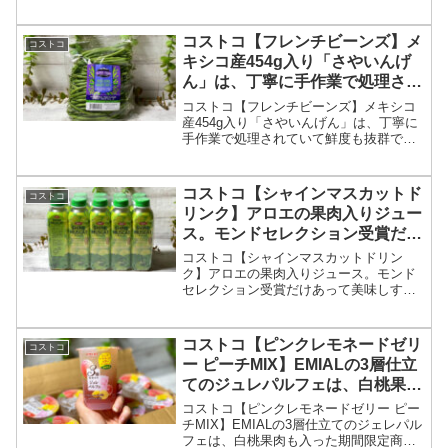
容量で販売されて、生臭さが全くなく、
小さいサイズのしらすで、ふんわりとし
ているので我が家は大好きです。505gと
コストコ【フレンチビーンズ】メ
コストコ
沢山入っていますが、我が家では、冷凍
キシコ産454g入り「さやいんげ
保存しながら毎日の食事に大活躍です。
ん」は、丁寧に手作業で処理され
ていて鮮度も抜群でした。
コストコ【フレンチビーンズ】メキシコ
産454g入り「さやいんげん」は、丁寧に
手作業で処理されていて鮮度も抜群でし
た。
コストコ【シャインマスカットド
コストコ
リンク】アロエの果肉入りジュー
ス。モンドセレクション受賞だけ
あって美味しすぎます。
コストコ【シャインマスカットドリン
ク】アロエの果肉入りジュース。モンド
セレクション受賞だけあって美味しすぎ
ます。
コストコ【ピンクレモネードゼリ
コストコ
ー ピーチMIX】EMIALの3層仕立
てのジュレパルフェは、白桃果肉
も入った期間限定商品です。
コストコ【ピンクレモネードゼリー ピー
チMIX】EMIALの3層仕立てのジェレパル
フェは、白桃果肉も入った期間限定商品