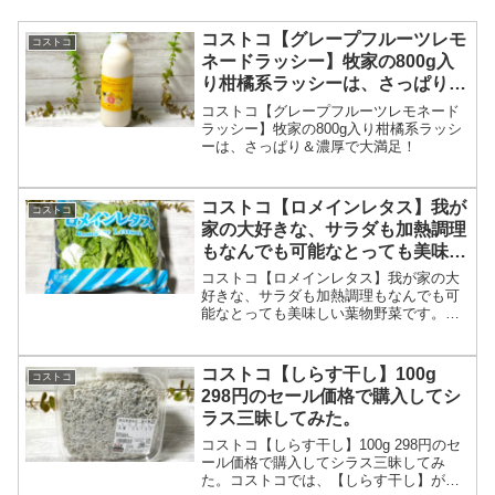
コストコ【グレープフルーツレモ
コストコ
ネードラッシー】牧家の800g入
り柑橘系ラッシーは、さっぱり＆
濃厚で大満足！
コストコ【グレープフルーツレモネード
ラッシー】牧家の800g入り柑橘系ラッシ
ーは、さっぱり＆濃厚で大満足！
コストコ【ロメインレタス】我が
コストコ
家の大好きな、サラダも加熱調理
もなんでも可能なとっても美味し
い葉物野菜です。
コストコ【ロメインレタス】我が家の大
好きな、サラダも加熱調理もなんでも可
能なとっても美味しい葉物野菜です。と
っても大きなサイズなので、冷蔵庫の確
保をしてから買い物に行って下さい。
コストコ【しらす干し】100g
コストコ
298円のセール価格で購入してシ
ラス三昧してみた。
コストコ【しらす干し】100g 298円のセ
ール価格で購入してシラス三昧してみ
た。コストコでは、【しらす干し】が大