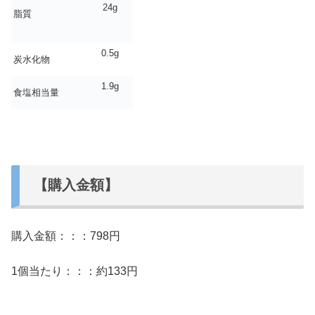
24g
脂質
0.5g
炭水化物
1.9g
食塩相当量
【購入金額】
購入金額：：：798円
1個当たり：：：約133円