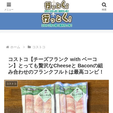
コストコ大好き家族がイチ押商品紹介！！
メニュー
検索
ホーム
コストコ
コストコ【チーズフランク with ベーコ
ン】とっても贅沢なCheeseと Baconの組
み合わせのフランクフルトは最高コンビ！
コストコ