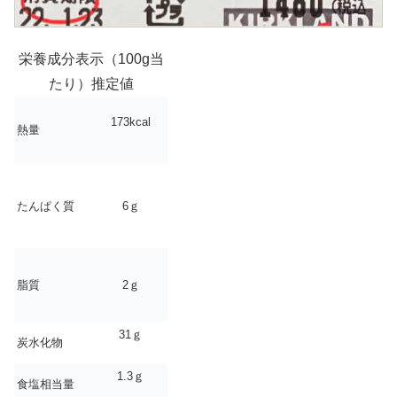
栄養成分表示（100g当
たり）推定値
173kcal
熱量
たんぱく質
6ｇ
脂質
2ｇ
31ｇ
炭水化物
1.3ｇ
食塩相当量