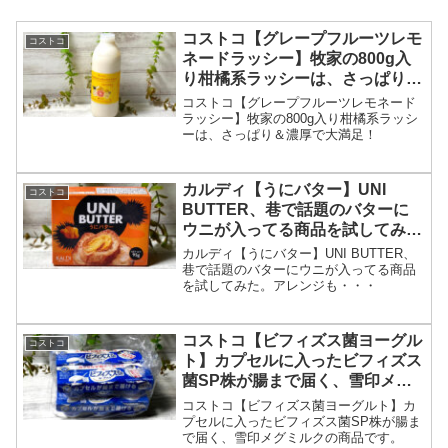
コストコ【グレープフルーツレモ
コストコ
ネードラッシー】牧家の800g入
り柑橘系ラッシーは、さっぱり＆
濃厚で大満足！
コストコ【グレープフルーツレモネード
ラッシー】牧家の800g入り柑橘系ラッシ
ーは、さっぱり＆濃厚で大満足！
カルディ【うにバター】UNI
コストコ
BUTTER、巷で話題のバターに
ウニが入ってる商品を試してみ
た。アレンジも・・・
カルディ【うにバター】UNI BUTTER、
巷で話題のバターにウニが入ってる商品
を試してみた。アレンジも・・・
コストコ【ビフィズス菌ヨーグル
コストコ
ト】カプセルに入ったビフィズス
菌SP株が腸まで届く、雪印メグ
ミルクの商品です。
コストコ【ビフィズス菌ヨーグルト】カ
プセルに入ったビフィズス菌SP株が腸ま
で届く、雪印メグミルクの商品です。