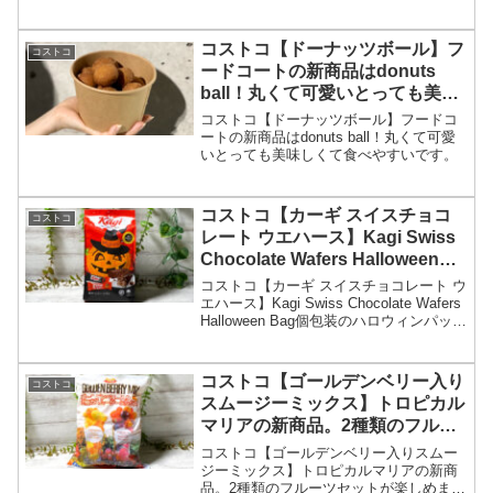
コストコ【ドーナッツボール】フ
コストコ
ードコートの新商品はdonuts
ball！丸くて可愛いとっても美味
しくて食べやすいです。
コストコ【ドーナッツボール】フードコ
ートの新商品はdonuts ball！丸くて可愛
いとっても美味しくて食べやすいです。
コストコ【カーギ スイスチョコ
コストコ
レート ウエハース】Kagi Swiss
Chocolate Wafers Halloween
Bag個包装のハロウィンパッケー
コストコ【カーギ スイスチョコレート ウ
ジ！
エハース】Kagi Swiss Chocolate Wafers
Halloween Bag個包装のハロウィンパッケ
ージ！
コストコ【ゴールデンベリー入り
コストコ
スムージーミックス】トロピカル
マリアの新商品。2種類のフルー
ツセットが楽しめます。
コストコ【ゴールデンベリー入りスムー
ジーミックス】トロピカルマリアの新商
品。2種類のフルーツセットが楽しめま