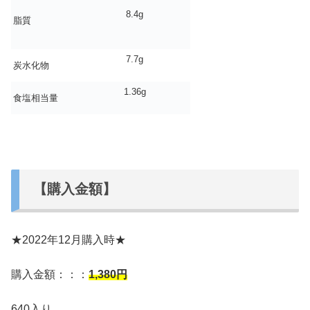
8.4g
脂質
7.7g
炭水化物
1.36g
食塩相当量
【購入金額】
★2022年12月購入時★
購入金額：：：
1,380
円
640入り