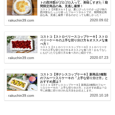
トの西洋梨がゴロゴロ入って、美味しすぎた！期
間限定商品の為、見逃し厳禁！
コストコ【洋梨タルト】は、夏にぴったりのさっぱり味の
西洋梨をたっぷり使ったフルーツタルトです。期間限定商
品な為、見逃し厳禁！切るのがとっても難しかった！
2020.09.02
rakuchin39.com
コストコ【ストロベリースコップケーキ】ストロ
ベリーケーキの上手な切り分け方＆オススメな食
べ方！
コストコ【ストロベリースコップケーキ】ストロベリーケ
ーキの上手な切り分け方＆オススメな食べ方！おもてなし
にもぴったりな切り方＆食べ方のご紹介です。
2020.07.23
rakuchin39.com
コストコ【洋ナシスコップケーキ】新商品3種類
のフルーツ入りケーキの「上手な切り分け方」と
おすすめ度は？
コストコ【洋ナシスコップケーキ】新商品3種類のフルー
ツ入りケーキの「上手な切り分け方」とおすすめ度は？公
平に綺麗に切り分けれる方法をお伝えします。
2020.10.18
rakuchin39.com