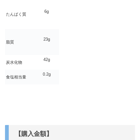
6g
たんぱく質
23g
脂質
42g
炭水化物
0.2g
食塩相当量
【購入金額】