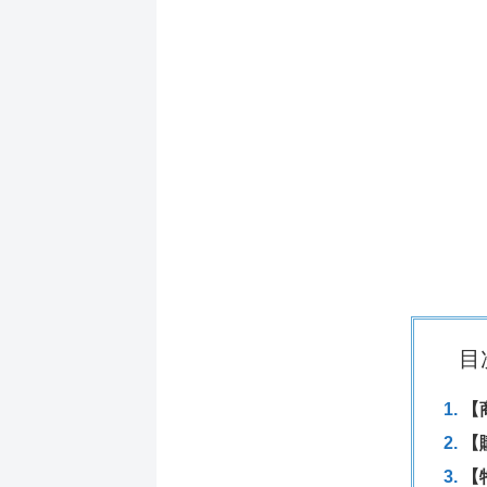
目
【
【
【