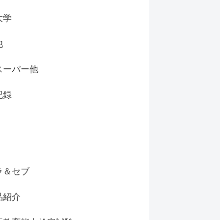
大学
他
スーパー他
記録
ラ＆セブ
品紹介