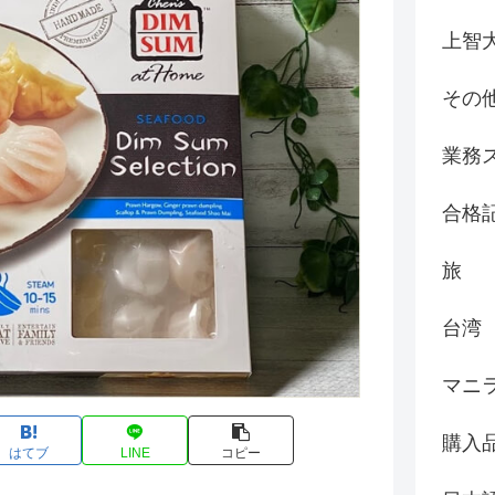
上智
その
業務
合格
旅
台湾
マニ
購入
はてブ
LINE
コピー