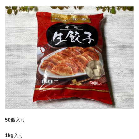
50個
入り
1kg
入り