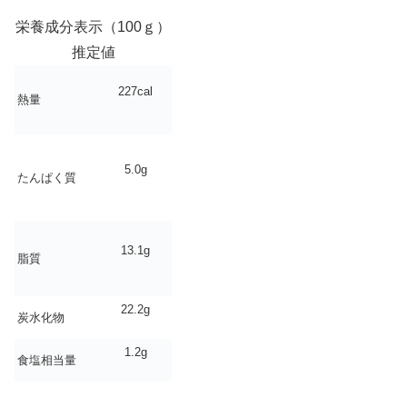
栄養成分表示（100ｇ）
推定値
227cal
熱量
5.0g
たんぱく質
13.1g
脂質
22.2g
炭水化物
1.2g
食塩相当量