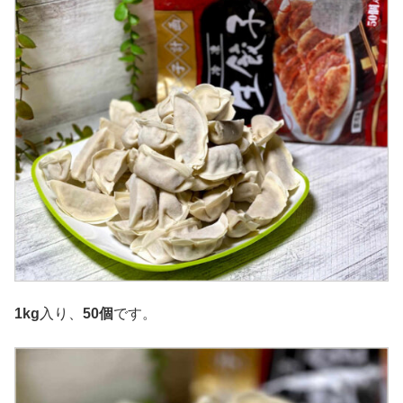
1kg
入り、
50個
です。