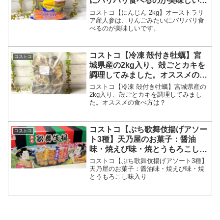
にバリバリ食べるのが美味しいで
す。
コストコ【にんじん 2kg】オーストラリ
ア産人参は、りんごみたいにバリバリ食
べるのが美味しいです。
コストコ【冷凍 殻付き牡蠣】宮
コストコ
城県産の2kg入り、殻ごとカキを
調理してみました。オススメの食
べ方は？
コストコ【冷凍 殻付き牡蠣】宮城県産の
2kg入り、殻ごとカキを調理してみまし
た。オススメの食べ方は？
コストコ【ぷち歌舞伎揚げアソー
コストコ
ト3種】天乃屋のお菓子：醤油
味・焼えび味・焼とうもろこし味
入り
コストコ【ぷち歌舞伎揚げアソート3種】
天乃屋のお菓子：醤油味・焼えび味・焼
とうもろこし味入り