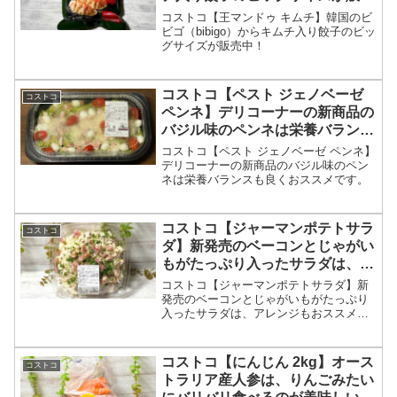
中！
コストコ【王マンドゥ キムチ】韓国のビ
ビゴ（bibigo）からキムチ入り餃子のビッ
グサイズが販売中！
コストコ【ペスト ジェノベーゼ
コストコ
ペンネ】デリコーナーの新商品の
バジル味のペンネは栄養バランス
も良くおススメです。
コストコ【ペスト ジェノベーゼ ペンネ】
デリコーナーの新商品のバジル味のペン
ネは栄養バランスも良くおススメです。
コストコ【ジャーマンポテトサラ
コストコ
ダ】新発売のベーコンとじゃがい
もがたっぷり入ったサラダは、ア
レンジもおススメです。
コストコ【ジャーマンポテトサラダ】新
発売のベーコンとじゃがいもがたっぷり
入ったサラダは、アレンジもおススメで
す。
コストコ【にんじん 2kg】オース
コストコ
トラリア産人参は、りんごみたい