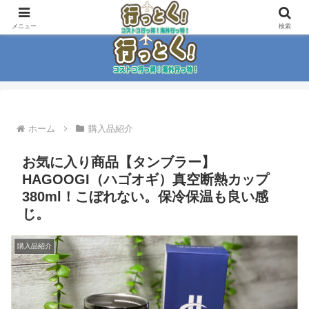
コストコ大好き家族がイチ押商品紹介！！
メニュー
検索
ホーム
購入品紹介
お気に入り商品【タンブラー】
HAGOOGI（ハゴオギ）真空断熱カップ
380ml！こぼれない。保冷保温も良い感
じ。
購入品紹介