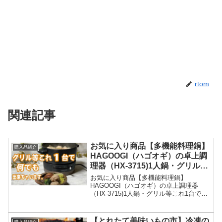
rtom
関連記事
お気に入り商品【多機能料理鍋】
購入品紹介
HAGOOGI（ハゴオギ）の卓上調
理器（HX-3715)1人鍋・グリル等
これ1台で何でも出来ちゃいま
お気に入り商品【多機能料理鍋】
す。
HAGOOGI（ハゴオギ）の卓上調理器
（HX-3715)1人鍋・グリル等これ1台で何
でも出来ちゃいます。
【とれたて美味いもの市】冷凍の