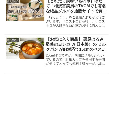
【とれたて美味いもの市】ほた
購入品紹介
て！梅沢富美男のTVCMでも有名
な絶品グルメを通販サイトで買っ
てみた！
「行っとく！」をご覧頂きありがとうご
ざいます。「コストコ行っ得！」：コス
トコが大好きな我が家のお得に購入し
た、購入品紹介ページです。「海外行っ
特！」：海外で特別な旅をして、その旅
日記的なページです。今回は、「コスト
【お気に入り商品】 栗原はるみ
購入品紹介
コ」と「旅」が大好きな我が...
監修のヨシカワ( 日本製）の ミル
クパン がIH対応で15cmのベスト
サイズです。
200mlずつですが、内側にメモリが付い
ているので、計量カップを使用する手間
が省けてとっても便利！取っ手が、緩や
かにカーブしていて持ちやすくまた、リ
ング状になっているので、引っかけて保
管も可能です。他にも購入の決め手とな
った点や、実際に使用してみた感想をお
伝えします。