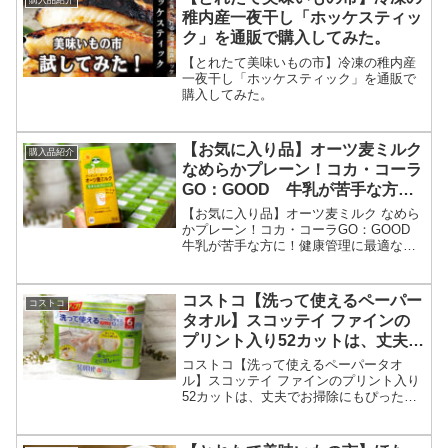
購入品紹介
稚内産一夜干し「ホッケスティッ
ク」を通販で購入してみた。
【とれたて美味いもの市】冷凍の稚内産
一夜干し「ホッケスティック」を通販で
購入してみた。
【お気に入り品】オーツ麦ミルク
購入品紹介
なめらかプレーン！コカ・コーラ
GO：GOOD 牛乳が苦手な方
に！健康管理に最適なドリンクで
【お気に入り品】オーツ麦ミルク なめら
す。
かプレーン！コカ・コーラGO：GOOD
牛乳が苦手な方に！健康管理に最適なド
リンクです。
コストコ【洗って使えるペーパー
コストコ
タオル】スコッテイ ファインの
プリント入り52カットは、丈夫で
お掃除にもぴったりです。
コストコ【洗って使えるペーパータオ
ル】スコッテイ ファインのプリント入り
52カットは、丈夫でお掃除にもぴったり
です。