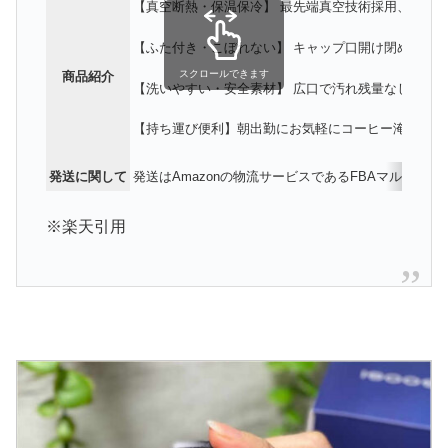
【真空断熱・保温保冷】 最先端真空技術採用、真空度
【ふた付き・こぼれない】 キャップ口開け閉め簡単
スクロールできます
商品紹介
【洗いやすい・安全素材】 広口で汚れ残量なしで洗い
【持ち運び便利】朝出勤にお気軽にコーヒー淹れ、電
発送に関して
発送はAmazonの物流サービスであるFBAマルチチ
※楽天引用