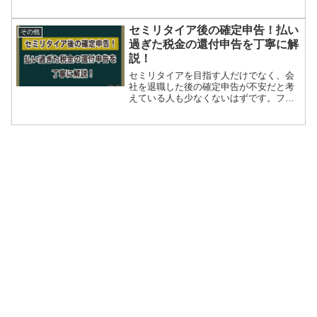
料・介護保険料が差し引かれ、口座に入
るのは手取り。ここを勘違いすると、老
後の家計が一気に苦しくなります。まず
セミリタイア後の確定申告！払い
その他
は結論（ここだけ覚え...
過ぎた税金の還付申告を丁寧に解
説！
セミリタイアを目指す人だけでなく、会
社を退職した後の確定申告が不安だと考
えている人も少なくないはずです。フリ
ーランスになるにしても、確定申告の知
識があれば不安がひとつ解消できます。
今回の内容は、セミリタイア後の確定申
告の基本知識と還付申告に...