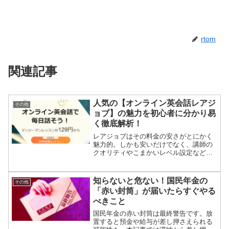
rtom
関連記事
人気の【オンライン英会話レアジ
その他
ョブ】の魅力を初心者に分かり易
く徹底解析！
レアジョブはその料金の安さがとにかく
魅力的。しかも安いだけでなく、講師の
クオリティやこまかいレベル設定など、
上達できる要素がみっちり詰まっていま
す。これから英会話を始めてみたいと思
う方には、ぜひおすすめしたいレアジョ
知らないと危ない！国民年金の
その他
ブ。まずは試しに無料体験から始めてみ
「赤い封筒」が届いたらすぐやる
ましょう！
べきこと
国民年金の赤い封筒は最終警告です。放
置すると預金や給与が差し押さえられる