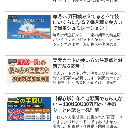
可能性も。本記事では滞納から差し押さ
えまでの流れとお金がない時に使える救
済制度をわかりやすく解説します。
毎月○○万円積み立てると△年後
その他
にいくらになる？毎月積立金入力
で簡単シュミレーション！
毎月の積立額から、一定の期間の積立額
がいくらぐらい貯まるのかをシュミレー
ションできます。近い将来や老後の資金
を貯める際の目安にして頂けます。資金
プランの目標がしっかり立てられれば、
不安や迷いは少なくなります。
楽天カードの使い方の注意点と対
その他
策方法を説明！
楽天カードの使い方と注意点や利用停止
時の対応策を説明します。楽天カードが
利用停止になる原因の多くは、増額申請
やキャッシング面の問題点です。楽天カ
ードのエラーコードの意味を理解し、原
因と対応策の参考にしてください。
【保存版】年金は額面でもらえな
その他
い ─ 100/150/200万円の「手取
り」と内訳を一発理解
「ねんきん定期便」に書かれた“額面”＝そ
のまま振り込まれる…ではありません。
実際は、所得税・住民税・国民健康保険