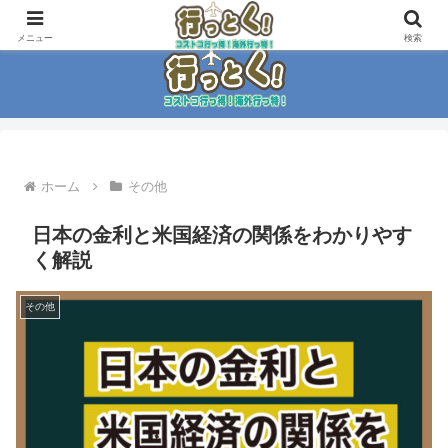
コストコ大好き家族がイチ押商品紹介！！
メニュー
検索
ホーム
その他
日本の金利と米国経済の関係をわかりやす
く解説
その他