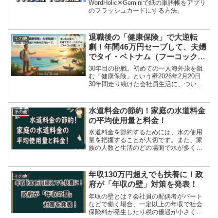
WordHolic✕Geminiで紙の単語帳をアプリ
のフラッシュカードにする方法。
退職後の「健康保険」で大逆転
その他
劇！年間46万円セーブして、夫婦
でタイ・ベトナム（フーコック
島）へ！【実録】
30年目の挑戦。初めての一人海外旅を阻
む「健康保険」という壁2026年2月20日
30年間走り続けた会社員生活に、ついに
ピリオドを打ちました。「これからは自
由だ！まずは大好きなタイへ行こう」と
胸を躍らせていた僕。しかし、その旅は
水道料金の節約！家庭の水道料金
その他
ただのご褒美で...
の平均使用量と料金！
水道料金を節約するためには、水の使用
量を把握することが大切です。また、家
族の人数と生活のどの場面で水が多く使
用されているかを把握する必要がありま
す。ライフスタイルにあわせて可能な範
囲で使う水の量を減らしていくことから
年収130万円超えでも扶養に！政
その他
はじめましょう！
府が「年収の壁」対策を発表！
年収の壁とは？会社員の配偶者がパート
などで働く場合、一定以上の年収で社会
保険料が発生したり税の優遇が小さくな