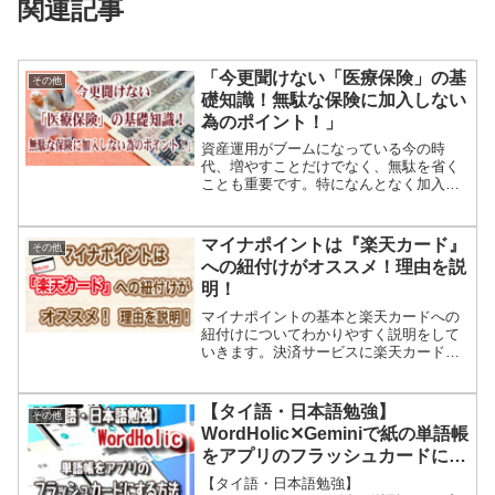
関連記事
「今更聞けない「医療保険」の基
その他
礎知識！無駄な保険に加入しない
為のポイント！」
資産運用がブームになっている今の時
代、増やすことだけでなく、無駄を省く
ことも重要です。特になんとなく加入し
ている保険には注意が必要です。我が家
も定期的に「保険」の見直しをしていま
す。先日我が家は、民間の「医療保険」
マイナポイントは『楽天カード』
その他
を全て解約しました。万が一...
への紐付けがオススメ！理由を説
明！
マイナポイントの基本と楽天カードへの
紐付けについてわかりやすく説明をして
いきます。決済サービスに楽天カードを
オススメしますが、多くのサービスが選
択可能です。自分の生活に最も有利な(利
用頻度が高い)サービスを選択することを
【タイ語・日本語勉強】
その他
オススメします。
WordHolic✕Geminiで紙の単語帳
をアプリのフラッシュカードにす
る方法。
【タイ語・日本語勉強】