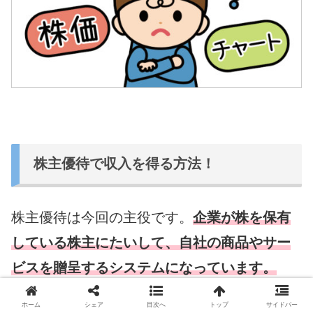
株主優待で収入を得る方法！
株主優待は今回の主役です。
企業が株を保有
している株主にたいして、自社の商品やサー
ビスを贈呈するシステムになっています。
株主優待の魅力は、株価の差益を期待する投
ホーム
シェア
目次へ
トップ
サイドバー