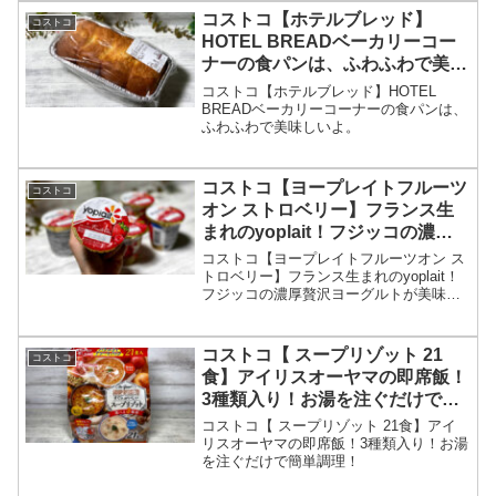
コストコ【ホテルブレッド】
コストコ
HOTEL BREADベーカリーコー
ナーの食パンは、ふわふわで美味
しいよ。
コストコ【ホテルブレッド】HOTEL
BREADベーカリーコーナーの食パンは、
ふわふわで美味しいよ。
コストコ【ヨープレイトフルーツ
コストコ
オン ストロベリー】フランス生
まれのyoplait！フジッコの濃厚
贅沢ヨーグルトが美味しすぎ！
コストコ【ヨープレイトフルーツオン ス
トロベリー】フランス生まれのyoplait！
フジッコの濃厚贅沢ヨーグルトが美味し
すぎ！
コストコ【 スープリゾット 21
コストコ
食】アイリスオーヤマの即席飯！
3種類入り！お湯を注ぐだけで簡
単調理！
コストコ【 スープリゾット 21食】アイ
リスオーヤマの即席飯！3種類入り！お湯
を注ぐだけで簡単調理！