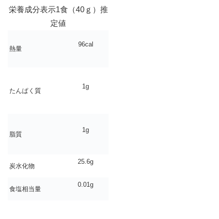
栄養成分表示1食（40ｇ）推
定値
96cal
熱量
1g
たんぱく質
1g
脂質
25.6g
炭水化物
0.01g
食塩相当量