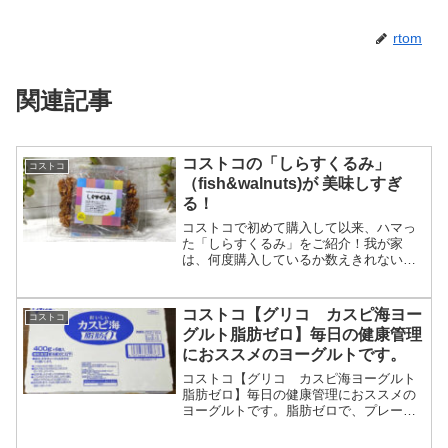
rtom
関連記事
コストコの「しらすくるみ」
コストコ
（fish&walnuts)が 美味しすぎ
る！
コストコで初めて購入して以来、ハマっ
た「しらすくるみ」をご紹介！我が家
は、何度購入しているか数えきれないほ
どです。今では、すっかり我が家の定番
購入品になりました。これから購入しよ
うかまたは、迷われている方の参考にな
コストコ【グリコ カスピ海ヨー
コストコ
れば嬉しいです！
グルト脂肪ゼロ】毎日の健康管理
におススメのヨーグルトです。
コストコ【グリコ カスピ海ヨーグルト
脂肪ゼロ】毎日の健康管理におススメの
ヨーグルトです。脂肪ゼロで、プレーン
なので、各自で味の調整ができるのも良
いです。