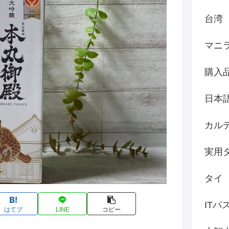
台湾
マニ
購入
日本
カル
実用
タイ
ITパ
はてブ
LINE
コピー