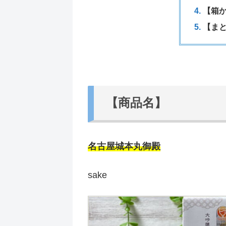
【箱
【ま
【商品名】
名古屋城本丸御殿
sake