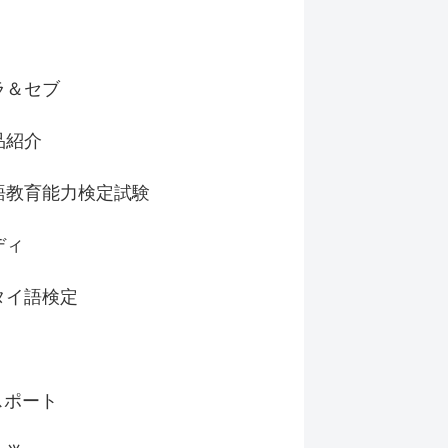
ラ＆セブ
品紹介
語教育能力検定試験
ディ
タイ語検定
スポート