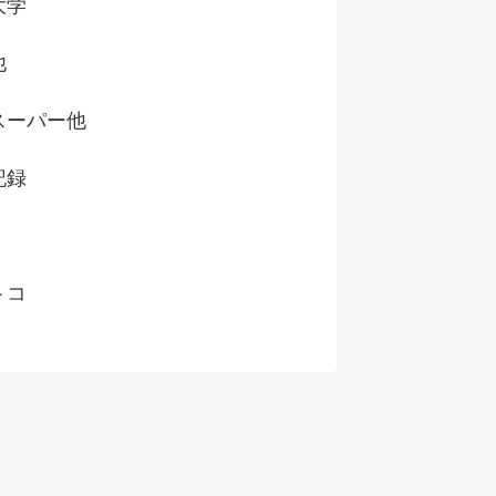
大学
他
スーパー他
記録
トコ