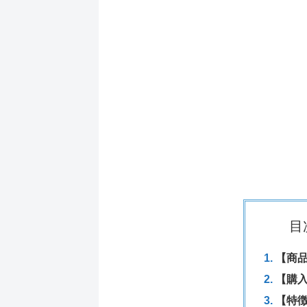
目
【商
【購
【特