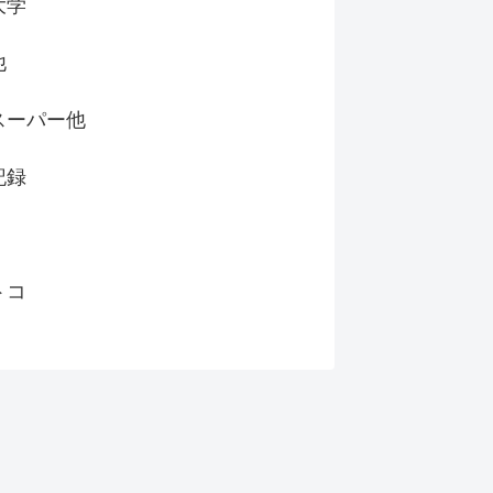
大学
他
スーパー他
記録
トコ