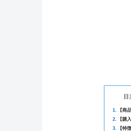
目
【商
【購
【特