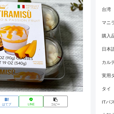
台湾
マニ
購入
日本
カル
実用
タイ
ITパ
はてブ
LINE
コピー