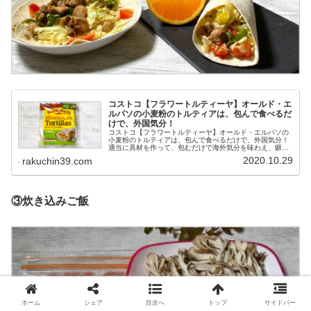
コストコ【フラワートルティーヤ】オールド・エ
ルパソの小麦粉のトルティアは、包んで食べるだ
けで、外国気分！
コストコ【フラワートルティーヤ】オールド・エルパソの
小麦粉のトルティアは、包んで食べるだけで、外国気分！
適当に具材を作って、包むだけで海外気分を味わえ、癖が
ないトルティーヤなので、日本人にもぴったりです。賞味
2020.10.29
rakuchin39.com
期間も長く、開封後も冷凍保存も可能なのでストックにも
ぴったりです。
③炊き込みご飯
ホーム
シェア
目次へ
トップ
サイドバー