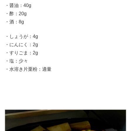
・醤油：40g
・酢：20g
・酒：8g
・しょうが：4g
・にんにく：2g
・すりごま：2g
・塩：少々
・水溶き片栗粉：適量