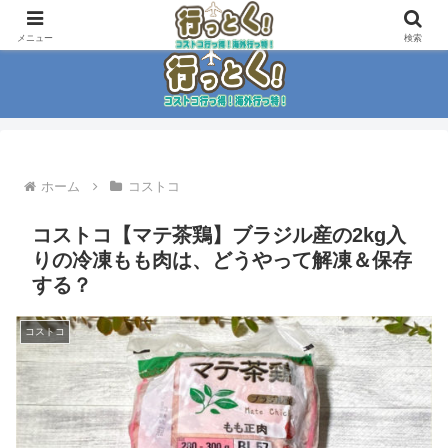
コストコ大好き家族がイチ押商品紹介！！
メニュー
検索
ホーム
コストコ
コストコ【マテ茶鶏】ブラジル産の2kg入
りの冷凍もも肉は、どうやって解凍＆保存
する？
コストコ