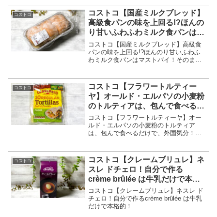
コストコ【国産ミルクブレッド】
コストコ
高級食パンの味を上回る!?ほんの
り甘いふわふわミルク食パンはマ
ストバイ！
コストコ【国産ミルクブレッド】高級食
パンの味を上回る!?ほんのり甘いふわふ
わミルク食パンはマストバイ！そのまま
食べるとほんのり甘味がある美味しいミ
ルクパンで、トースターで焼いて食べる
と、外はサクサク中は、しっとり＆ふわ
コストコ【フラワートルティー
コストコ
ふわな高級食パンの味です。一つの山を3
ヤ】オールド・エルパソの小麦粉
等分位の厚めで切ると美味しく食べれる
のトルティアは、包んで食べるだ
と思います。
けで、外国気分！
コストコ【フラワートルティーヤ】オー
ルド・エルパソの小麦粉のトルティア
は、包んで食べるだけで、外国気分！適
当に具材を作って、包むだけで海外気分
を味わえ、癖がないトルティーヤなの
で、日本人にもぴったりです。賞味期間
コストコ【クレームブリュレ】ネ
コストコ
も長く、開封後も冷凍保存も可能なので
スレ ドチェロ！自分で作る
ストックにもぴったりです。
crème brûlée は牛乳だけで本格
的！
コストコ【クレームブリュレ】ネスレ ド
チェロ！自分で作るcrème brûlée は牛乳
だけで本格的！