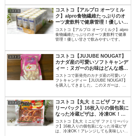
コストコ【アルプロ オーツミル
コストコ
ク】alpro食物繊維たっぷりのオ
ーツ麦飲料で健康管理！優しい甘
さで飲みやすいです。
コストコ【アルプロ オーツミルク】alpro
食物繊維たっぷりのオーツ麦飲料で健康
管理！優しい甘さで飲みやすいです。
コストコ【JUJUBE NOUGAT】
コストコ
カナダ産の可愛いソフトキャンデ
ィー：ヌガーのお味はどんな感
じ？
コストコで新発売のカナダ産の可愛いソ
フトキャンディー【JUJUBE NOUGAT】
を購入してきました。このヌガーは、見
た目がとても可愛いのですが、肝心なお
味はどんな感じなのか、お伝えしたいと
思います。
コストコ【丸大 ミニピザ ファミ
コストコ
リーパック】16枚入りの個包装に
なった冷蔵ピザは、冷凍OK！ア
レンジしても美味しいです。
コストコ【丸大 ミニピザ ファミリーパッ
ク】16枚入りの個包装になった冷蔵ピザ
は、冷凍OK！アレンジしても美味しいで
す。