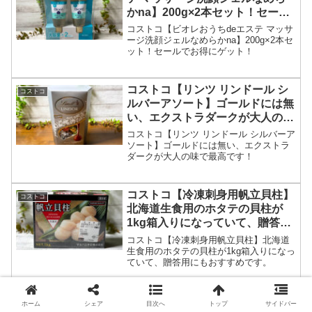
かna】200g×2本セット！セール
でお得にゲット！
コストコ【ビオレおうちdeエステ マッサ
ージ洗顔ジェルなめらかna】200g×2本セ
ット！セールでお得にゲット！
コストコ【リンツ リンドール シ
コストコ
ルバーアソート】ゴールドには無
い、エクストラダークが大人の味
で最高です！
コストコ【リンツ リンドール シルバーア
ソート】ゴールドには無い、エクストラ
ダークが大人の味で最高です！
コストコ【冷凍刺身用帆立貝柱】
コストコ
北海道生食用のホタテの貝柱が
1kg箱入りになっていて、贈答用
にもおすすめです。
コストコ【冷凍刺身用帆立貝柱】北海道
生食用のホタテの貝柱が1kg箱入りになっ
ていて、贈答用にもおすすめです。
コストコ【ピスタチオナッツ】
コストコ
ホーム
シェア
目次へ
トップ
サイドバー