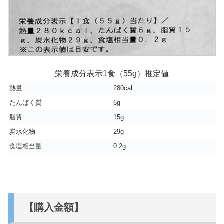
栄養成分表示1食（55g）推定値
熱量
280cal
たんぱく質
6g
脂質
15g
炭水化物
29g
食塩相当量
0.2g
【購入金額】