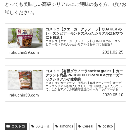
とっても美味しい高級シリアルにご興味のある方、ぜひお
試しください。
コストコ【クエーガーグラノーラ】QUAKER の
レーズンとアーモンドの入ったシリアルはおやつ
にも最適！
コストコ【クエーガーグラノーラ】QUAKER のレーズン
とアーモンドの入ったシリアルはおやつにも最適！
2021.02.25
rakuchin39.com
コストコ【有機グラノーラancient grains 】カー
クランド商品 PROBIOTIC GRANOLAのオーガニ
ックシリアルが健康的
コストコでカークランド商品の【有機グラノーラ】オーガ
ニックシリアルを購入しました。古代穀物が色々入ってい
て、しかもアメリカ農務省認証のオーガニックマーク付き
で健康管理にぴったりです。
2020.05.10
rakuchin39.com
コストコ
66セール
almonds
Cereal
costco