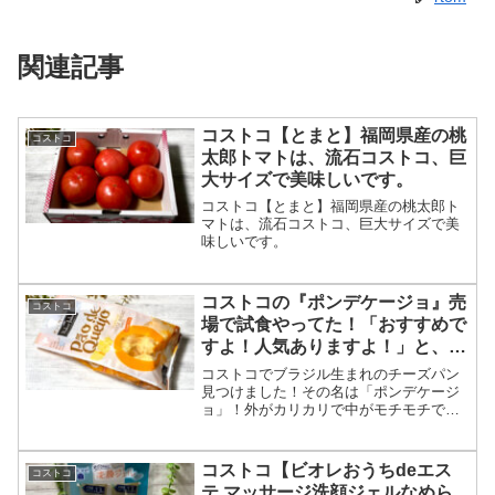
関連記事
コストコ【とまと】福岡県産の桃
コストコ
太郎トマトは、流石コストコ、巨
大サイズで美味しいです。
コストコ【とまと】福岡県産の桃太郎ト
マトは、流石コストコ、巨大サイズで美
味しいです。
コストコの『ポンデケージョ』売
コストコ
場で試食やってた！「おすすめで
すよ！人気ありますよ！」と、大
声上げて！美味いのかな？
コストコでブラジル生まれのチーズパン
見つけました！その名は「ポンデケージ
ョ」！外がカリカリで中がモチモチで絶
対におすすめのパンです！この食感一度
食べるとリピ率100％間違いなし！チーズ
好きな人は特におすすめですよ！！
コストコ【ビオレおうちdeエス
コストコ
テ マッサージ洗顔ジェルなめら