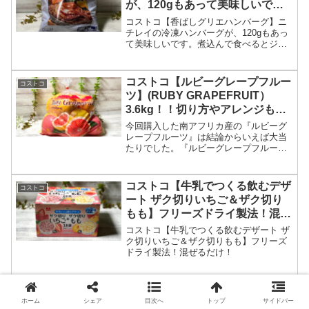
が、120gもあって美味しいで
す。
コストコ【香ばしグリエハンバーグ】ニ
チレイの冷凍ハンバーグが、120gもあっ
て美味しいです。煮込んで食べるとジュ
ーシーに、パンに挟んでも良い感じで
す。
コストコ【ルビーグレープフルー
コストコ
ツ】(RUBY GRAPEFRUIT）
3.6kg！！切り方やアレンジもご
紹介！
今回購入した南アフリカ産の『ルビーグ
レープフルーツ』は結論からいえば大当
たりでした。『ルビーグレープフルー
ツ』(RUBY GRAPEFRUIT）3.6kgは、酸
味と苦みが少なくビタミンも豊富でしか
も価格も安い！
コストコ【牛乳でつくる飲むデザ
コストコ
ート ザク切りいちご＆ザク切り
もも】フリーズドライ製法！混ぜ
るだけ！
コストコ【牛乳でつくる飲むデザート ザ
ク切りいちご＆ザク切りもも】フリーズ
ドライ製法！混ぜるだけ！
コストコ【安曇野きぬ】国産大豆
コストコ
ホーム
シェア
目次へ
トップ
サイドバー
使用 長野県産の賞味期限が長～