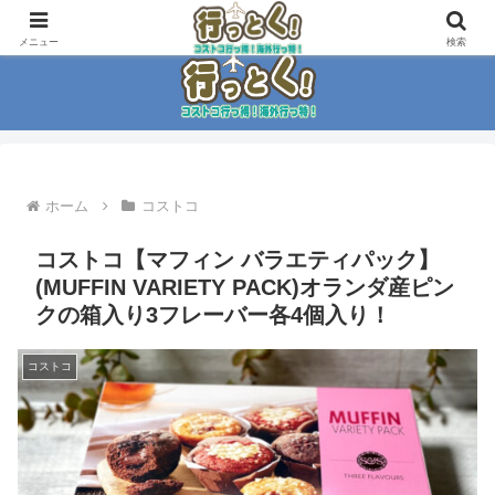
コストコ大好き家族がイチ押商品紹介！！
メニュー
検索
ホーム
コストコ
コストコ【マフィン バラエティパック】
(MUFFIN VARIETY PACK)オランダ産ピン
クの箱入り3フレーバー各4個入り！
コストコ