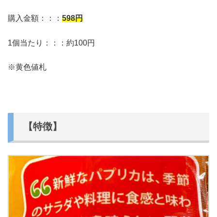
購入金額：：：
598
円
1個当たり：：：約100円
※黄色値札
【特徴】